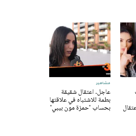
مشاهير
عاجل. اعتقال شقيقة
بطمة للاشتباه في علاقتها
تقال
بحساب "حمزة مون بيبي"