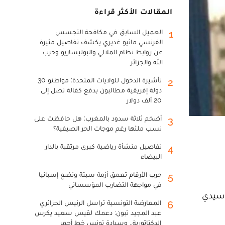
المقالات الأكثر قراءة
العميل السابق في مكافحة التجسس
1
الفرنسي ماثيو غديري يكشف تفاصيل مثيرة
عن روابط نظام الملالي والبوليساريو وحزب
الله والجزائر
تأشيرة الدخول للولايات المتحدة: مواطنو 30
2
دولة إفريقية مطالبون بدفع كفالة تصل إلى
20 ألف دولار
أضخم ثلاثة سدود بالمغرب: هل حافظت على
3
نسب ملئها رغم موجات الحر الصيفية؟
تفاصيل منشأة رياضية كبرى مرتقبة بالدار
4
البيضاء
حرب الأرقام تعمق أزمة سبتة وتضع إسبانيا
5
في مواجهة التضارب المؤسساتي
 سيدي
المعارضة التونسية تراسل الرئيس الجزائري
6
عبد المجيد تبون: دعمك لقيس سعيد يكرس
الدكتاتورية.. وسيادة تونس خط أحمر