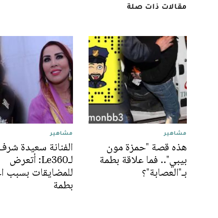
مقالات ذات صلة
مشاهير
مشاهير
هذه قصة "حمزة مون
الفنانة سعيدة شرف
بيبي".. فما علاقة بطمة
لـLe360: أتعرض
بـ"العصابة"؟
للمضايقات بسبب اع
بطمة