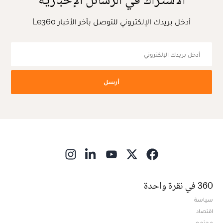
أدخل بريدك الإلكتروني للتوصل بآخر الأخبار Le360
أرسل
ns in new window
360 في نقرة واحدة
سياسة
اقتصاد
مجتمع