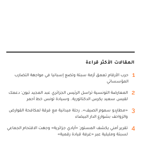
المقالات الأكثر قراءة
1
حرب الأرقام تعمق أزمة سبتة وتضع إسبانيا في مواجهة التضارب
المؤسساتي
2
المعارضة التونسية تراسل الرئيس الجزائري عبد المجيد تبون: دعمك
لقيس سعيد يكرس الدكتاتورية.. وسيادة تونس خط أحمر
3
«مطارِدو سموم الصيف».. رحلة ميدانية مع فرقة لمكافحة القوارض
والزواحف بشوارع الدار البيضاء
4
تقرير أمني يكشف المستور: «أيادي جزائرية» وجهت الاقتحام الجماعي
لسبتة ومليلية عبر «غرفة قيادة رقمية»