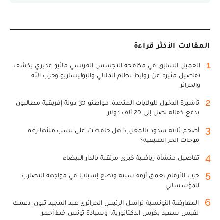
المقالات الأكثر قراءة
1
العميل السابق في مكافحة التجسس الفرنسي ماثيو غديري يكشف
تفاصيل مثيرة عن روابط نظام الملالي والبوليساريو وحزب الله
والجزائر
2
تأشيرة الدخول للولايات المتحدة: مواطنو 30 دولة إفريقية مطالبون
بدفع كفالة تصل إلى 20 ألف دولار
3
أضخم ثلاثة سدود بالمغرب: هل حافظت على نسب ملئها رغم
موجات الحر الصيفية؟
4
تفاصيل منشأة رياضية كبرى مرتقبة بالدار البيضاء
5
حرب الأرقام تعمق أزمة سبتة وتضع إسبانيا في مواجهة التضارب
المؤسساتي
6
المعارضة التونسية تراسل الرئيس الجزائري عبد المجيد تبون: دعمك
لقيس سعيد يكرس الدكتاتورية.. وسيادة تونس خط أحمر