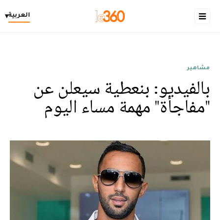
العربية
▾
مشاهير
بالفيديو: بنعطية سيعلن عن
"مفاجأة" مهمة مساء اليوم