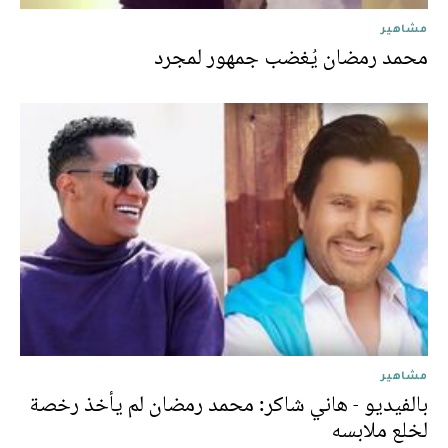
مشاهير
محمد رمضان يُغضب جمهور لمجرد
مشاهير
بالفيديو - هاني شاكر: محمد رمضان لم يأخذ رخصة
لخلع ملابسه