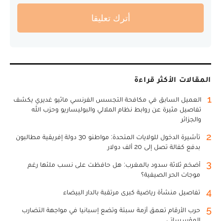
أترك تعليقا
المقالات الأكثر قراءة
1
العميل السابق في مكافحة التجسس الفرنسي ماثيو غديري يكشف
تفاصيل مثيرة عن روابط نظام الملالي والبوليساريو وحزب الله
والجزائر
2
تأشيرة الدخول للولايات المتحدة: مواطنو 30 دولة إفريقية مطالبون
بدفع كفالة تصل إلى 20 ألف دولار
3
أضخم ثلاثة سدود بالمغرب: هل حافظت على نسب ملئها رغم
موجات الحر الصيفية؟
4
تفاصيل منشأة رياضية كبرى مرتقبة بالدار البيضاء
5
حرب الأرقام تعمق أزمة سبتة وتضع إسبانيا في مواجهة التضارب
المؤسساتي