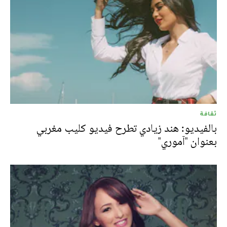
ثقافة
بالفيديو: هند زيادي تطرح فيديو كليب مغربي
بعنوان "آموري"