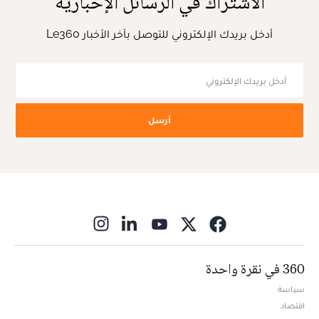
الاشتراك في الرسائل الإخبارية
أدخل بريدك الإلكتروني للتوصل بآخر الأخبار Le360
أرسل
ns in new window
360 في نقرة واحدة
سياسة
اقتصاد