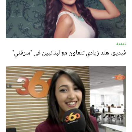
ثقافة
فيديو. هند زيادي تتعاون مع لبنانيين في "سرقني"