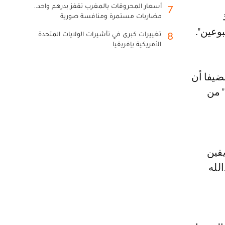
أسعار المحروقات بالمغرب تقفز بدرهم واحد..
7
مضاربات مستمرة ومنافسة صورية
وعين".
تغييرات كبرى في تأشيرات الولايات المتحدة
8
الأمريكية بإفريقيا
ضيفا أن
دم سوى 60 في المئة" من
فين
لله