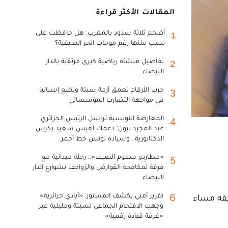
المقالات الأكثر قراءة
أضخم ثلاثة سدود بالمغرب: هل حافظت على
1
نسب ملئها رغم موجات الحر الصيفية؟
تفاصيل منشأة رياضية كبرى مرتقبة بالدار
2
البيضاء
حرب الأرقام تعمق أزمة سبتة وتضع إسبانيا
3
في مواجهة التضارب المؤسساتي
المعارضة التونسية تراسل الرئيس الجزائري
4
عبد المجيد تبون: دعمك لقيس سعيد يكرس
الدكتاتورية.. وسيادة تونس خط أحمر
«مطارِدو سموم الصيف».. رحلة ميدانية مع
5
فرقة لمكافحة القوارض والزواحف بشوارع الدار
البيضاء
تقرير أمني يكشف المستور: «أيادي جزائرية»
6
يقه مساء
وجهت الاقتحام الجماعي لسبتة ومليلية عبر
«غرفة قيادة رقمية»