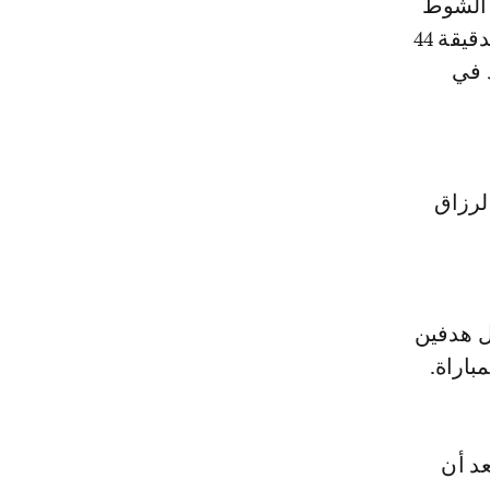
ة الشوط
الأول بتقدمه بهدف نظيف عن طريق الصربي أليكساندر بريوفيتش في الدقيقة 44
 في
لرزاق
ل هدفين
عد أن