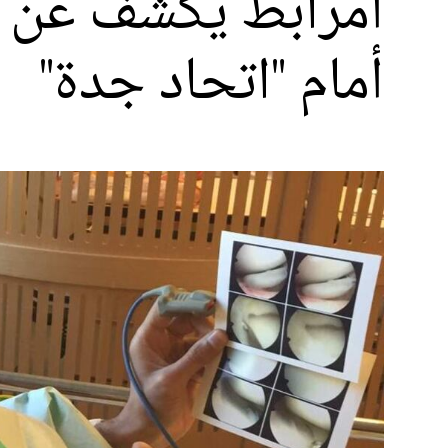
أمرابط يكشف عن "تف
أمام "اتحاد جدة"