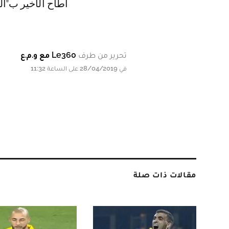
أطاح الأخير ب"ا
تحرير من طرف
Le360 مع و.م.ع
في 28/04/2019 على الساعة 11:32
مقالات ذات صلة