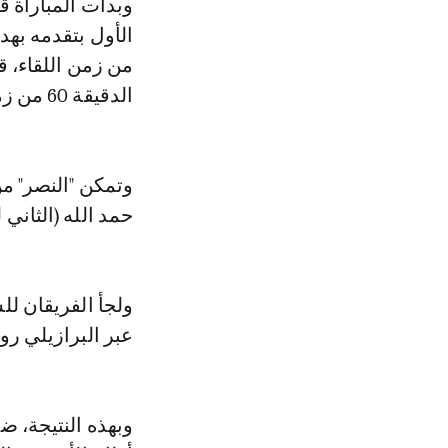
وبدأت المباراة ق
من زمن اللقاء، 
الدقيقة 60 من زمن المباراة.
وتمكن "النصر" م
حمد الله (الثاني له من ض
ولجأ الفريقان ل
عبر البرازيلي روماريو ري
وبهذه النتيجة، ضر