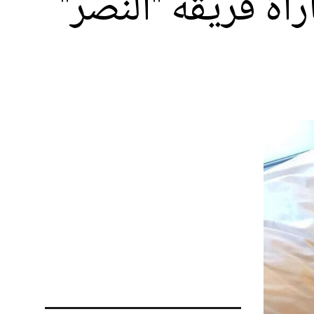
اة فريقه "النصر"