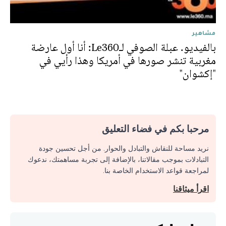
مشاهير
بالفيديو. عبلة الصوفي لـLe360: أنا أول عارضة
مغربية تنشر صورها في أمريكا وهذا رأيي في
"إكشوان"
مرحبا بكم في فضاء التعليق
نريد مساحة للنقاش والتبادل والحوار. من أجل تحسين جودة
التبادلات بموجب مقالاتنا، بالإضافة إلى تجربة مساهمتك، ندعوك
لمراجعة قواعد الاستخدام الخاصة بنا.
اقرأ ميثاقنا