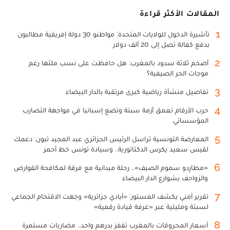
المقالات الأكثر قراءة
1
تأشيرة الدخول للولايات المتحدة: مواطنو 30 دولة إفريقية مطالبون
بدفع كفالة تصل إلى 20 ألف دولار
2
أضخم ثلاثة سدود بالمغرب: هل حافظت على نسب ملئها رغم
موجات الحر الصيفية؟
3
تفاصيل منشأة رياضية كبرى مرتقبة بالدار البيضاء
4
حرب الأرقام تعمق أزمة سبتة وتضع إسبانيا في مواجهة التضارب
المؤسساتي
5
المعارضة التونسية تراسل الرئيس الجزائري عبد المجيد تبون: دعمك
لقيس سعيد يكرس الدكتاتورية.. وسيادة تونس خط أحمر
6
«مطارِدو سموم الصيف».. رحلة ميدانية مع فرقة لمكافحة القوارض
والزواحف بشوارع الدار البيضاء
7
تقرير أمني يكشف المستور: «أيادي جزائرية» وجهت الاقتحام الجماعي
لسبتة ومليلية عبر «غرفة قيادة رقمية»
8
أسعار المحروقات بالمغرب تقفز بدرهم واحد.. مضاربات مستمرة