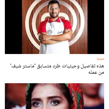
ميديا
هذه تفاصيل وحيثيات طرد متسابق "ماستر شيف"
من عمله