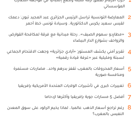
المؤسساتي
2
المعارضة التونسية تراسل الرئيس الجزائري عبد المجيد تبون: دعمك
لقيس سعيد يكرس الدكتاتورية.. وسيادة تونس خط أحمر
3
«مطارِدو سموم الصيف».. رحلة ميدانية مع فرقة لمكافحة القوارض
والزواحف بشوارع الدار البيضاء
4
تقرير أمني يكشف المستور: «أيادي جزائرية» وجهت الاقتحام الجماعي
لسبتة ومليلية عبر «غرفة قيادة رقمية»
5
أسعار المحروقات بالمغرب تقفز بدرهم واحد.. مضاربات مستمرة
ومنافسة صورية
6
تغييرات كبرى في تأشيرات الولايات المتحدة الأمريكية بإفريقيا
7
أفضل 5 مسارات جوية بإفريقيا وأكثرها ازدحاما
8
رغم تراجع أسعار الذهب عالميا.. لماذا يخيم الركود على سوق المعدن
النفيس بالمغرب؟