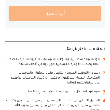
أترك تعليقا
المقالات الأكثر قراءة
1
«أوت» و«أغسطس» و«الولايات» ونداءات «الحريك».. كيف فضحت
اللغة بصمات الأجهزة العسكرية الجزائرية في أحداث سبتة؟
2
رسوم «التوقيت الميسر» تشعل فتيل الاحتقان بالجامعات
المغربية.. الطلبة الموظفون يرفضون ورؤساء الجامعات يدافعون
عن استقلاليتهم المالية
3
«نوكليو ناسيونال».. النيونازية الإسبانية تخلع قناعها
4
العميل السابق في مكافحة التجسس الفرنسي ماثيو غديري يكشف
تفاصيل مثيرة عن روابط نظام الملالي والبوليساريو وحزب الله
والجزائر