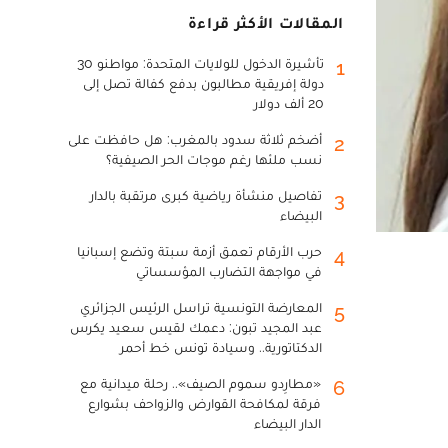
المقالات الأكثر قراءة
تأشيرة الدخول للولايات المتحدة: مواطنو 30
1
دولة إفريقية مطالبون بدفع كفالة تصل إلى
20 ألف دولار
أضخم ثلاثة سدود بالمغرب: هل حافظت على
2
نسب ملئها رغم موجات الحر الصيفية؟
تفاصيل منشأة رياضية كبرى مرتقبة بالدار
3
البيضاء
حرب الأرقام تعمق أزمة سبتة وتضع إسبانيا
4
في مواجهة التضارب المؤسساتي
المعارضة التونسية تراسل الرئيس الجزائري
5
عبد المجيد تبون: دعمك لقيس سعيد يكرس
الدكتاتورية.. وسيادة تونس خط أحمر
«مطارِدو سموم الصيف».. رحلة ميدانية مع
6
فرقة لمكافحة القوارض والزواحف بشوارع
الدار البيضاء