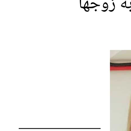
بة زوجها