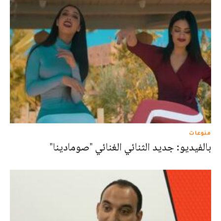
منوعات
بالفيديو: جديد الثنائي الغنائي "صومادينا"