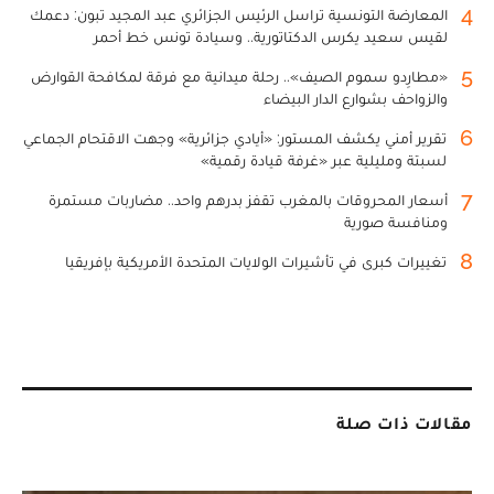
4
المعارضة التونسية تراسل الرئيس الجزائري عبد المجيد تبون: دعمك
لقيس سعيد يكرس الدكتاتورية.. وسيادة تونس خط أحمر
5
«مطارِدو سموم الصيف».. رحلة ميدانية مع فرقة لمكافحة القوارض
والزواحف بشوارع الدار البيضاء
6
تقرير أمني يكشف المستور: «أيادي جزائرية» وجهت الاقتحام الجماعي
لسبتة ومليلية عبر «غرفة قيادة رقمية»
7
أسعار المحروقات بالمغرب تقفز بدرهم واحد.. مضاربات مستمرة
ومنافسة صورية
8
تغييرات كبرى في تأشيرات الولايات المتحدة الأمريكية بإفريقيا
مقالات ذات صلة