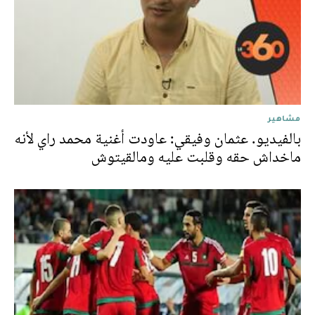
مشاهير
بالفيديو. عثمان وفيقي: عاودت أغنية محمد راي لأنه
ماخداش حقه وقلبت عليه ومالقيتوش