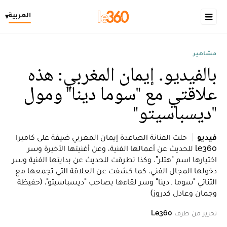
العربية
▾
مشاهير
بالفيديو. إيمان المغربي: هذه
علاقتي مع "سوما دينا" ومول
"ديسباسيتو"
فيديو
حلت الفنانة الصاعدة إيمان المغربي ضيفة على كاميرا
le360 للحديث عن أعمالها الفنية، وعن أغنيتها الأخيرة وسر
اختيارها اسم "هتلر"، وكذا تطرقت للحديث عن بدايتها الفنية وسر
دخولها المجال الفني، كما كشفت عن العلاقة التي تجمعها مع
الثنائي "سوما ـ دينا" وسر لقاءها بصاحب "ديسباسيتو". (حفيظة
وجمان وعادل كدروز)
تحرير من طرف
Le360