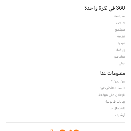
360 في نقرة واحدة
سياسة
اقتصاد
مجتمع
ثقافة
ميديا
Opens in new window
رياضة
مشاهير
دولي
معلومات عنا
من نحن ؟
الأسئلة الأكثر طرحا
للإعلان على موقعنا
بيانات قانونية
للإتصال بنا
أرشيف