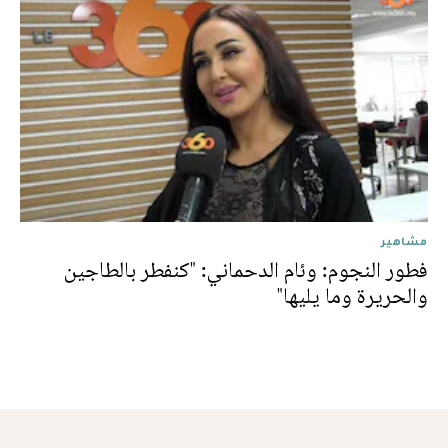
مشاهير
فطور النجوم: وئام الدحماني: "كنفطر بالطاجين
والحريرة وما يليها"