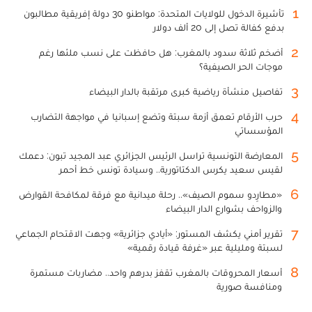
1
تأشيرة الدخول للولايات المتحدة: مواطنو 30 دولة إفريقية مطالبون
بدفع كفالة تصل إلى 20 ألف دولار
2
أضخم ثلاثة سدود بالمغرب: هل حافظت على نسب ملئها رغم
موجات الحر الصيفية؟
3
تفاصيل منشأة رياضية كبرى مرتقبة بالدار البيضاء
4
حرب الأرقام تعمق أزمة سبتة وتضع إسبانيا في مواجهة التضارب
المؤسساتي
5
المعارضة التونسية تراسل الرئيس الجزائري عبد المجيد تبون: دعمك
لقيس سعيد يكرس الدكتاتورية.. وسيادة تونس خط أحمر
6
«مطارِدو سموم الصيف».. رحلة ميدانية مع فرقة لمكافحة القوارض
والزواحف بشوارع الدار البيضاء
7
تقرير أمني يكشف المستور: «أيادي جزائرية» وجهت الاقتحام الجماعي
لسبتة ومليلية عبر «غرفة قيادة رقمية»
8
أسعار المحروقات بالمغرب تقفز بدرهم واحد.. مضاربات مستمرة
ومنافسة صورية