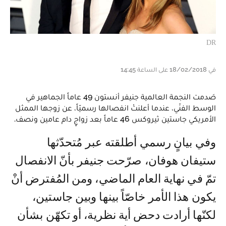
DR
في 18/02/2018 على الساعة 14:45
صَدمت النجمة العالمية جنيفر أنستون 49 عاماً الجماهير في
الوسط الفنّي، عندما أعلنتْ انفصالها رسميّاً، عن زوجها الممثل
الأمريكي جاستين ثيروكس 46 عاماً بعد زواجٍ دام عامين ونصف.
وفي بيانٍ رسمي أطلقته عبر مُتحدّثها
ستيفان هوفان، صرّحت جنيفر بأنّ الانفصال
تمّ في نهاية العام الماضي، ومن المُفترض أنْ
يكون هذا الأمر خاصّاً بينها وبين جاستين،
لكنّها أرادت دحض أية نظرية، أو تكهّن بشأن