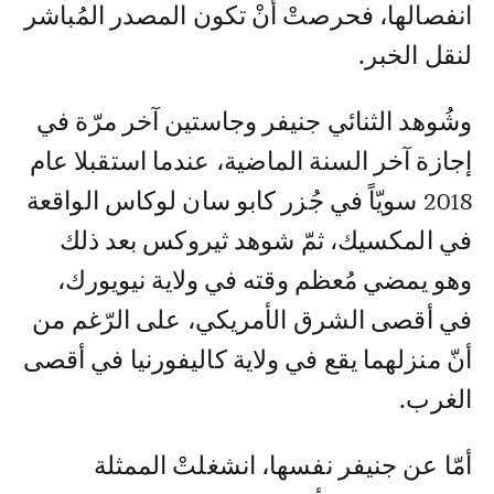
انفصالها، فحرصتْ أنْ تكون المصدر المُباشر
لنقل الخبر.
وشُوهد الثنائي جنيفر وجاستين آخر مرّة في
إجازة آخر السنة الماضية، عندما استقبلا عام
2018 سويّاً في جُزر كابو سان لوكاس الواقعة
في المكسيك، ثمّ شوهد ثيروكس بعد ذلك
وهو يمضي مُعظم وقته في ولاية نيويورك،
في أقصى الشرق الأمريكي، على الرّغم من
أنّ منزلهما يقع في ولاية كاليفورنيا في أقصى
الغرب.
أمّا عن جنيفر نفسها، انشغلتْ الممثلة