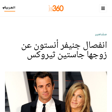
العربية
▾
مشاهير
انفصال جنيفر أنستون عن
زوجها جاستين ثيروكس