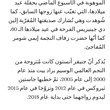
الموهوبة في الأسبوع الماضي بحفلة عيد
ميلادها، التي تغيّب عنها زوجها السابق، كما
شُوهدت وهي تُشارك صديقتها المُقرّبة إلين
دي جينيريس الفرحة في عيد ميلادها الـ 60،
كما أنّها حضرت زفاف النجمة إيمي شومر
المُفاجئ.
يُذكر أنّ جنيفر أنستون كانت مُتزوجة من
النجم العالمي الوسيم براد بيت منذ عام
2000 إلى عام 2005، ثمّ خطبها جاستين
ثيروكس في عام 2012 وتزوّجا في عام 2015
ليدوم زواجهما حتى بداية عام 2018.