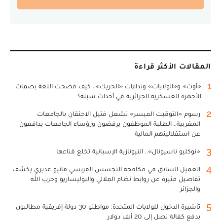
المقالات الأكثر قراءة
1
«أوت» و«الولايات» ونداءات «الحريك».. كيف فضحت اللغة بصمات
الأجهزة العسكرية الجزائرية في أحداث سبتة؟
2
رسوم «التوقيت الميسر» تشعل فتيل الاحتقان بالجامعات
المغربية.. الطلبة الموظفون يرفضون ورؤساء الجامعات يدافعون
عن استقلاليتهم المالية
3
«نوكليو ناسيونال».. النيونازية الإسبانية تخلع قناعها
4
العميل السابق في مكافحة التجسس الفرنسي ماثيو غديري يكشف
تفاصيل مثيرة عن روابط نظام الملالي والبوليساريو وحزب الله
والجزائر
5
تأشيرة الدخول للولايات المتحدة: مواطنو 30 دولة إفريقية مطالبون
بدفع كفالة تصل إلى 20 ألف دولار