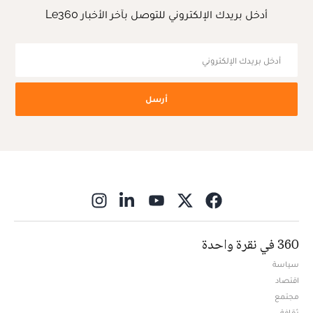
أدخل بريدك الإلكتروني للتوصل بآخر الأخبار Le360
أرسل
ns in new window
360 في نقرة واحدة
سياسة
اقتصاد
مجتمع
ثقافة