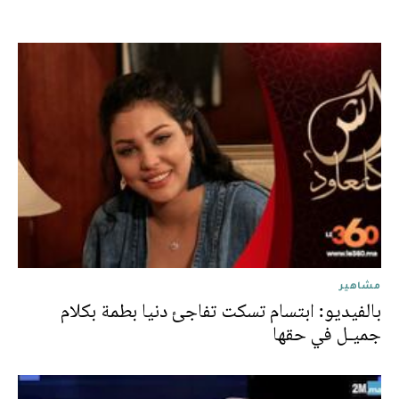
مشاهير
بالفيديو: ابتسام تسكت تفاجئ دنيا بطمة بكلام
جميـل في حقها