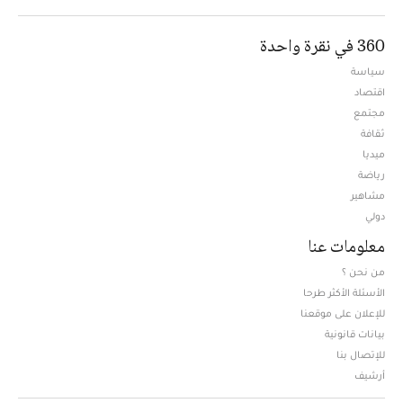
360 في نقرة واحدة
سياسة
اقتصاد
مجتمع
ثقافة
ميديا
Opens in new window
رياضة
مشاهير
دولي
معلومات عنا
من نحن ؟
الأسئلة الأكثر طرحا
للإعلان على موقعنا
بيانات قانونية
للإتصال بنا
أرشيف