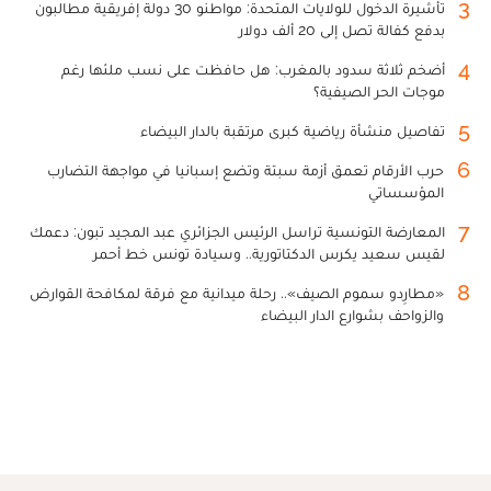
3
تأشيرة الدخول للولايات المتحدة: مواطنو 30 دولة إفريقية مطالبون
بدفع كفالة تصل إلى 20 ألف دولار
4
أضخم ثلاثة سدود بالمغرب: هل حافظت على نسب ملئها رغم
موجات الحر الصيفية؟
5
تفاصيل منشأة رياضية كبرى مرتقبة بالدار البيضاء
6
حرب الأرقام تعمق أزمة سبتة وتضع إسبانيا في مواجهة التضارب
المؤسساتي
7
المعارضة التونسية تراسل الرئيس الجزائري عبد المجيد تبون: دعمك
لقيس سعيد يكرس الدكتاتورية.. وسيادة تونس خط أحمر
8
«مطارِدو سموم الصيف».. رحلة ميدانية مع فرقة لمكافحة القوارض
والزواحف بشوارع الدار البيضاء