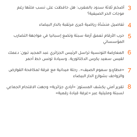
3
أضخم ثلاثة سدود بالمغرب: هل حافظت على نسب ملئها رغم
موجات الحر الصيفية؟
4
تفاصيل منشأة رياضية كبرى مرتقبة بالدار البيضاء
5
حرب الأرقام تعمق أزمة سبتة وتضع إسبانيا في مواجهة التضارب
المؤسساتي
6
المعارضة التونسية تراسل الرئيس الجزائري عبد المجيد تبون: دعمك
لقيس سعيد يكرس الدكتاتورية.. وسيادة تونس خط أحمر
7
«مطارِدو سموم الصيف».. رحلة ميدانية مع فرقة لمكافحة القوارض
والزواحف بشوارع الدار البيضاء
8
تقرير أمني يكشف المستور: «أيادي جزائرية» وجهت الاقتحام الجماعي
لسبتة ومليلية عبر «غرفة قيادة رقمية»