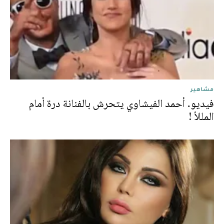
مشاهير
فيديو. أحمد الفيشاوي يتحرش بالفنانة درة أمام
المللأ !