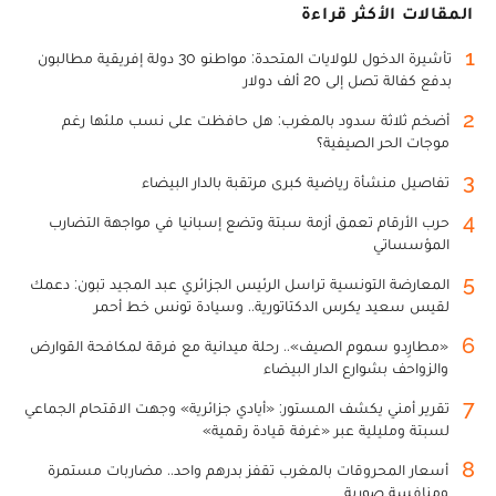
المقالات الأكثر قراءة
1
تأشيرة الدخول للولايات المتحدة: مواطنو 30 دولة إفريقية مطالبون
بدفع كفالة تصل إلى 20 ألف دولار
2
أضخم ثلاثة سدود بالمغرب: هل حافظت على نسب ملئها رغم
موجات الحر الصيفية؟
3
تفاصيل منشأة رياضية كبرى مرتقبة بالدار البيضاء
4
حرب الأرقام تعمق أزمة سبتة وتضع إسبانيا في مواجهة التضارب
المؤسساتي
5
المعارضة التونسية تراسل الرئيس الجزائري عبد المجيد تبون: دعمك
لقيس سعيد يكرس الدكتاتورية.. وسيادة تونس خط أحمر
6
«مطارِدو سموم الصيف».. رحلة ميدانية مع فرقة لمكافحة القوارض
والزواحف بشوارع الدار البيضاء
7
تقرير أمني يكشف المستور: «أيادي جزائرية» وجهت الاقتحام الجماعي
لسبتة ومليلية عبر «غرفة قيادة رقمية»
8
أسعار المحروقات بالمغرب تقفز بدرهم واحد.. مضاربات مستمرة
ومنافسة صورية