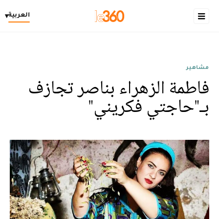
العربية
▾
مشاهير
فاطمة الزهراء بناصر تجازف
بـ"حاجتي فکريني"