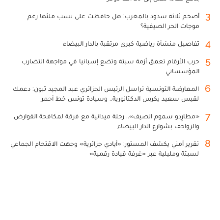
3
أضخم ثلاثة سدود بالمغرب: هل حافظت على نسب ملئها رغم
موجات الحر الصيفية؟
4
تفاصيل منشأة رياضية كبرى مرتقبة بالدار البيضاء
5
حرب الأرقام تعمق أزمة سبتة وتضع إسبانيا في مواجهة التضارب
المؤسساتي
6
المعارضة التونسية تراسل الرئيس الجزائري عبد المجيد تبون: دعمك
لقيس سعيد يكرس الدكتاتورية.. وسيادة تونس خط أحمر
7
«مطارِدو سموم الصيف».. رحلة ميدانية مع فرقة لمكافحة القوارض
والزواحف بشوارع الدار البيضاء
8
تقرير أمني يكشف المستور: «أيادي جزائرية» وجهت الاقتحام الجماعي
لسبتة ومليلية عبر «غرفة قيادة رقمية»