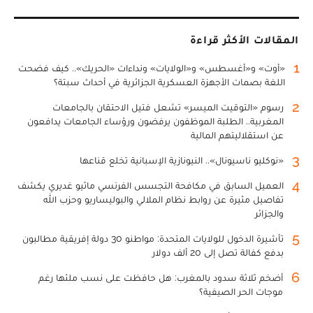
المقالات الأكثر قراءة
1
«أوت» و«أغسطس» و«الولايات» ونداءات «الحريك».. كيف فضحت
اللغة بصمات الأجهزة العسكرية الجزائرية في أحداث سبتة؟
2
رسوم «التوقيت الميسر» تشعل فتيل الاحتقان بالجامعات
المغربية.. الطلبة الموظفون يرفضون ورؤساء الجامعات يدافعون
عن استقلاليتهم المالية
3
«نوكليو ناسيونال».. النيونازية الإسبانية تخلع قناعها
4
العميل السابق في مكافحة التجسس الفرنسي ماثيو غديري يكشف
تفاصيل مثيرة عن روابط نظام الملالي والبوليساريو وحزب الله
والجزائر
5
تأشيرة الدخول للولايات المتحدة: مواطنو 30 دولة إفريقية مطالبون
بدفع كفالة تصل إلى 20 ألف دولار
6
أضخم ثلاثة سدود بالمغرب: هل حافظت على نسب ملئها رغم
موجات الحر الصيفية؟