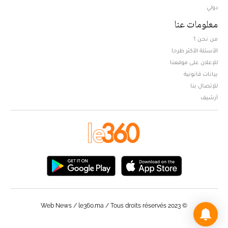
دولي
معلومات عنا
من نحن ؟
الأسئلة الأكثر طرحا
للإعلان على موقعنا
بيانات قانونية
للإتصال بنا
أرشيف
© Web News / le360.ma / Tous droits réservés 2023