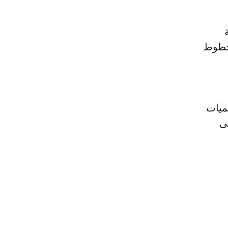
لخطوط
ميات
ى