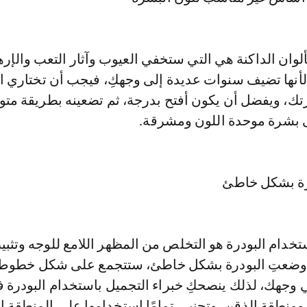
ألوان الداكنة هي التي ستخفي العيوب وآثار التعب والإره
لأنها تضيف سنوات عديدة إلى وجهكِ، فيجب أن تختاري ا
ك، ويفضل أن يكون أفتح بدرجة، ثم تضعينه بطريقة متوا
بشرة موحدة اللون ومشرقة.
خدام البودرة هو التخلص من المظهر اللامع للوجه وتثبي
ا وضعتِ البودرة بشكل خاطئ، ستتجمع على شكل خطوط 
 وجهك، لذلك ينصحكِ خبراء التجميل باستخدام البودرة 
نطقة الـT-Zone ومنطقة الذقن، وتجنبي تمامًا استخدامها على المنطق