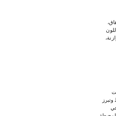
اق،
للون
زنة،
ت
وتبرز
في
ة المحيطة