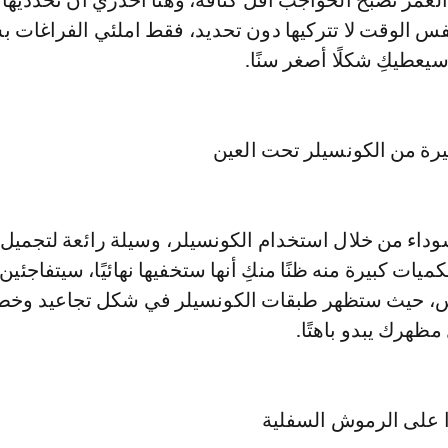
العمر تصبح الحواجب أقل كثافة، وهنا احذري أن تحدديها
فس الوقت لا تتركيها دون تحديد، فقط املئي الفراغات 
يعطيكِ شكلًا أصغر سنًا.
سوداء من خلال استخدام الكونسيلر، وسيلة رائعة لتجميل 
ات كبيرة منه ظنًا منكِ أنها ستخفيها نهائيًا، سيتفاجئين 
س، حيث ستظهر طبقات الكونسيلر في شكل تجاعيد وخ
ظهرك يبدو باهتًا.