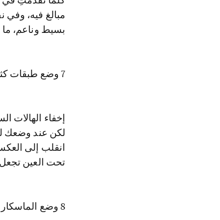
كلما تقدمتِ في 
مبالغ فيه، وفي ن
بسيط وناعم، ما س
7 وضع طبقات كثيرة من الكونسيلر تحت العين
إخفاء الهالات ال
لكن عند وضعك لكمي
انقلب إلى العك
تحت العين تجعل م
8 وضع الماسكارا على الرموش السفلية