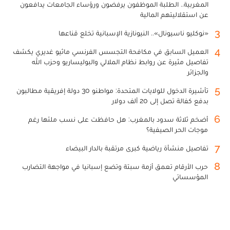
المغربية.. الطلبة الموظفون يرفضون ورؤساء الجامعات يدافعون
عن استقلاليتهم المالية
3
«نوكليو ناسيونال».. النيونازية الإسبانية تخلع قناعها
4
العميل السابق في مكافحة التجسس الفرنسي ماثيو غديري يكشف
تفاصيل مثيرة عن روابط نظام الملالي والبوليساريو وحزب الله
والجزائر
5
تأشيرة الدخول للولايات المتحدة: مواطنو 30 دولة إفريقية مطالبون
بدفع كفالة تصل إلى 20 ألف دولار
6
أضخم ثلاثة سدود بالمغرب: هل حافظت على نسب ملئها رغم
موجات الحر الصيفية؟
7
تفاصيل منشأة رياضية كبرى مرتقبة بالدار البيضاء
8
حرب الأرقام تعمق أزمة سبتة وتضع إسبانيا في مواجهة التضارب
المؤسساتي