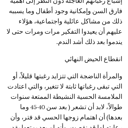
إشباع رغباتهم العاجلة دون النظر إلى أهمية
فارق السن وإمكانية وجود أطفال وما يسببه
ذلك من مشاكل عائلية واجتماعية، هؤلاء
عليهم أن يعيدوا التفكير مرات ومرات حتى لا
يندموا بعد ذلك أشد الندم.
انقطاع الحيض النهائي
والمرأة الناضجة التي تتزايد رغبتها قليلاً، أو
التي تبقى رغباتها ثابتة لا تتغير، والتي اعتادت
الملامسة الحسية النشيطة الممتعة سنوات
طوالاً، لابد أن تشعر ( بعد سن 40-45 وما
بعدها) أن اهتمام زوجها الحسي قد فتر، وأن
رعايته لها قد نقصت، وأنه لم يعد يمتعها بقدر