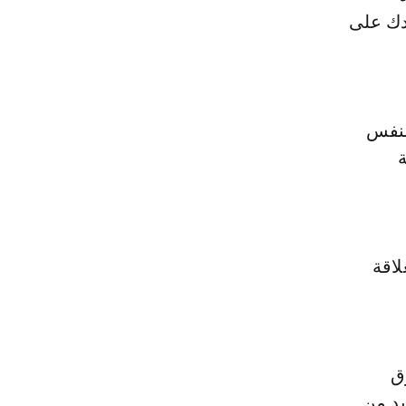
دك على
النفس
لاقة
ق
يد من