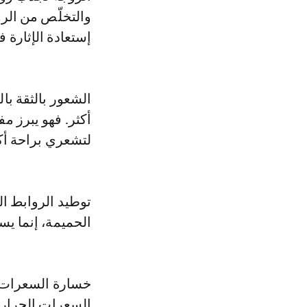
والتخلّص من الر
إستعادة الإثارة 
الشعور بالثقة با
أكثر. فهو يبرز م
لتشعري براحة أكب
توطيد الروابط ال
الحميمة، إنما يس
خسارة السعرات ا
السعرات الحراري