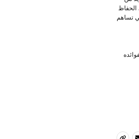
 الحفاظ
ي تساهم
فوائده