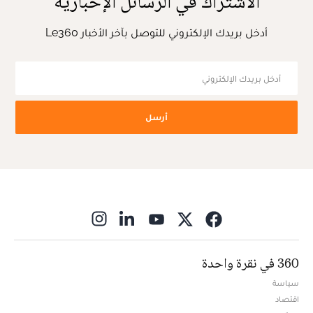
الاشتراك في الرسائل الإخبارية
أدخل بريدك الإلكتروني للتوصل بآخر الأخبار Le360
أرسل
ns in new window
360 في نقرة واحدة
سياسة
اقتصاد