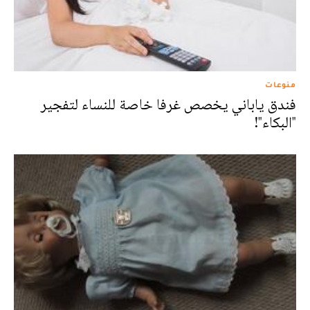
منوعات
فندق ياباني يخصص غرفا خاصة للنساء لتفجير
"البكاء"!