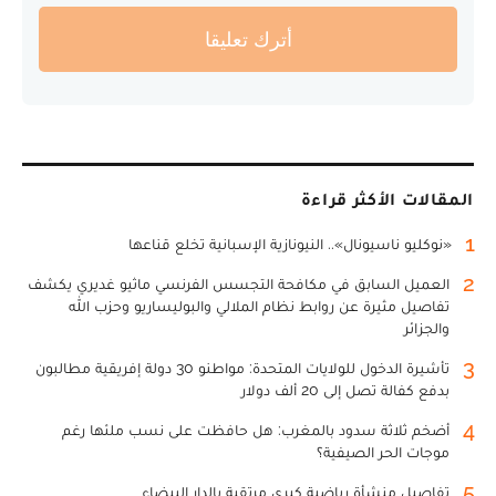
أترك تعليقا
المقالات الأكثر قراءة
1
«نوكليو ناسيونال».. النيونازية الإسبانية تخلع قناعها
2
العميل السابق في مكافحة التجسس الفرنسي ماثيو غديري يكشف
تفاصيل مثيرة عن روابط نظام الملالي والبوليساريو وحزب الله
والجزائر
3
تأشيرة الدخول للولايات المتحدة: مواطنو 30 دولة إفريقية مطالبون
بدفع كفالة تصل إلى 20 ألف دولار
4
أضخم ثلاثة سدود بالمغرب: هل حافظت على نسب ملئها رغم
موجات الحر الصيفية؟
5
تفاصيل منشأة رياضية كبرى مرتقبة بالدار البيضاء