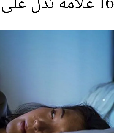
16 علامة تدلّ على أن شبحًا أو روحًا يزوركم