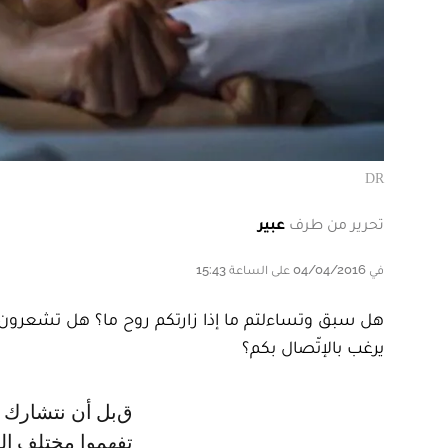
DR
تحرير من طرف
عبير
في 04/04/2016 على الساعة 15:43
هل سبق وتساءلتم ما إذا زارتكم روح ما؟ هل تشعرون 
يرغب بالإتّصال بكم؟
قبل أن نتشارك معكم علامات تدلّ على أن طاقة روح ما قريبة منكم من المهمّ أن
تفهموا مختلف الط