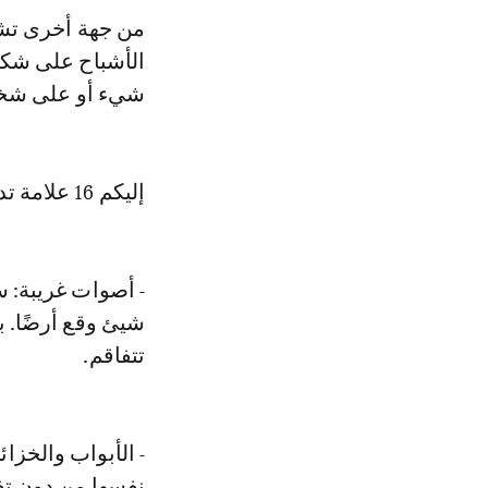
من جهة أخرى تشع
الأشباح على شكل
شيء أو على ش
إليكم 16 علامة تدل على أنكم تتلقون زيارة من العالم الآخر:
- أصوات غريبة:
شيئ وقع أرضًا. ب
تتفاقم.
- الأبواب والخزائ
نفسها من دون ت