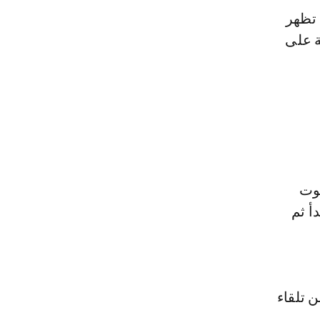
 تظهر
ة على
وت
أ ثم
ن تلقاء