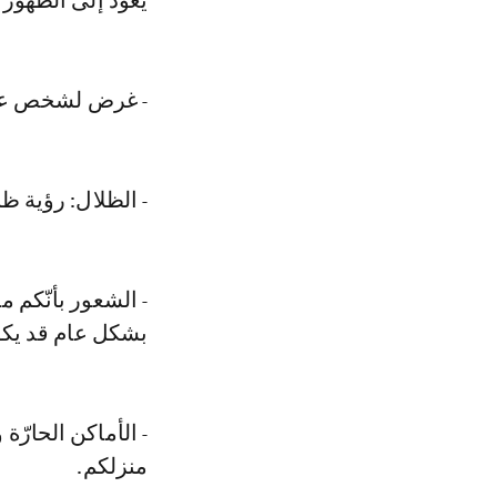
يعود إلى الظهور 
- غرض لشخص عزي
- الظلال: رؤية ظل
- الشعور بأنّكم م
بشكل عام قد يكون
- الأماكن الحارّ
منزلكم.