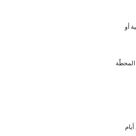
ة أو
 المحطّة
أيام