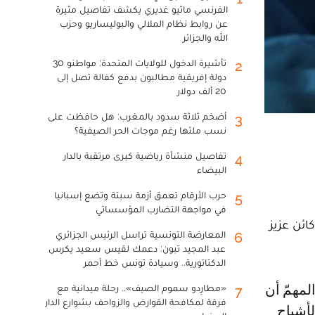
الفرنسي ماثيو غديري يكشف تفاصيل مثيرة
عن روابط نظام الملالي والبوليساريو وحزب
الله والجزائر
تأشيرة الدخول للولايات المتحدة: مواطنو 30
2
دولة إفريقية مطالبون بدفع كفالة تصل إلى
20 ألف دولار
أضخم ثلاثة سدود بالمغرب: هل حافظت على
3
نسب ملئها رغم موجات الحر الصيفية؟
تفاصيل منشأة رياضية كبرى مرتقبة بالدار
4
البيضاء
حرب الأرقام تعمق أزمة سبتة وتضع إسبانيا
5
في مواجهة التضارب المؤسساتي
ائن عزيز
المعارضة التونسية تراسل الرئيس الجزائري
6
عبد المجيد تبون: دعمك لقيس سعيد يكرس
الدكتاتورية.. وسيادة تونس خط أحمر
«مطارِدو سموم الصيف».. رحلة ميدانية مع
7
فرقة لمكافحة القوارض والزواحف بشوارع الدار
لأشباح