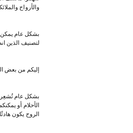
والأرواح والملائ
بشكل عام يمكن تعر
لتصنيف الذين انضم
إليكم من بعض الف
بشكل عام تُشعِرك
الأحلام أو يمكن
الروح يكون هادئً