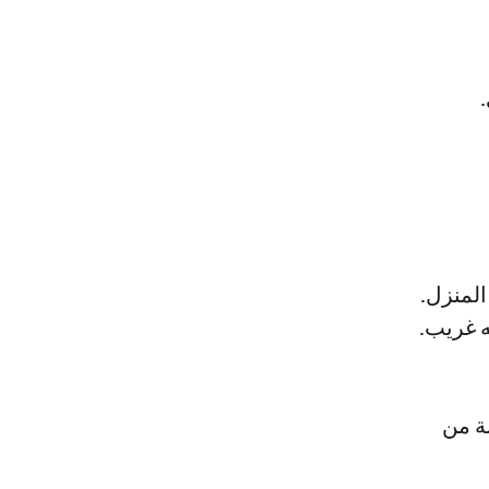
المنزل.
ه غريب.
نة من