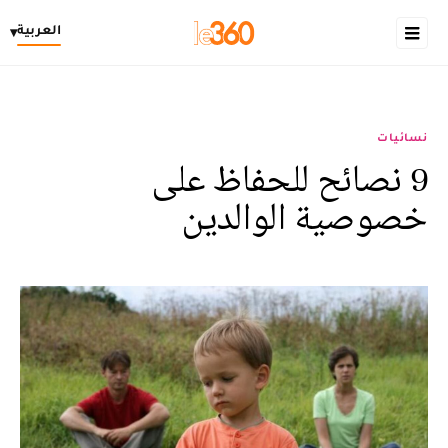
العربية
▾
نسائيات
9 نصائح للحفاظ على
خصوصية الوالدين