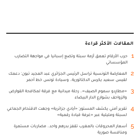
المقالات الأكثر قراءة
1
حرب الأرقام تعمق أزمة سبتة وتضع إسبانيا في مواجهة التضارب
المؤسساتي
2
المعارضة التونسية تراسل الرئيس الجزائري عبد المجيد تبون: دعمك
لقيس سعيد يكرس الدكتاتورية.. وسيادة تونس خط أحمر
3
«مطارِدو سموم الصيف».. رحلة ميدانية مع فرقة لمكافحة القوارض
والزواحف بشوارع الدار البيضاء
4
تقرير أمني يكشف المستور: «أيادي جزائرية» وجهت الاقتحام الجماعي
لسبتة ومليلية عبر «غرفة قيادة رقمية»
5
أسعار المحروقات بالمغرب تقفز بدرهم واحد.. مضاربات مستمرة
ومنافسة صورية