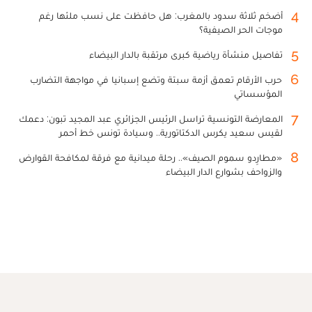
4
أضخم ثلاثة سدود بالمغرب: هل حافظت على نسب ملئها رغم
موجات الحر الصيفية؟
5
تفاصيل منشأة رياضية كبرى مرتقبة بالدار البيضاء
6
حرب الأرقام تعمق أزمة سبتة وتضع إسبانيا في مواجهة التضارب
المؤسساتي
7
المعارضة التونسية تراسل الرئيس الجزائري عبد المجيد تبون: دعمك
لقيس سعيد يكرس الدكتاتورية.. وسيادة تونس خط أحمر
8
«مطارِدو سموم الصيف».. رحلة ميدانية مع فرقة لمكافحة القوارض
والزواحف بشوارع الدار البيضاء