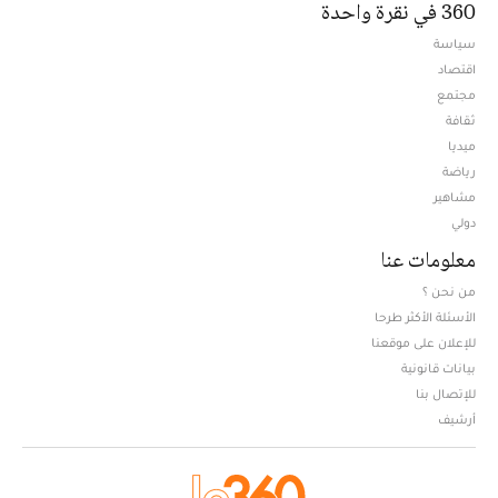
360 في نقرة واحدة
سياسة
اقتصاد
مجتمع
ثقافة
ميديا
Opens in new window
رياضة
مشاهير
دولي
معلومات عنا
من نحن ؟
الأسئلة الأكثر طرحا
للإعلان على موقعنا
بيانات قانونية
للإتصال بنا
أرشيف