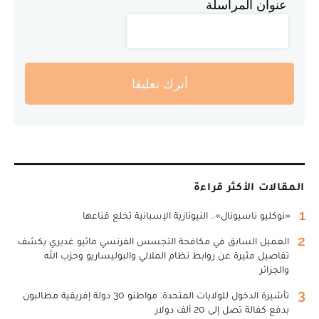
عنوان المراسلة
أترك تعليقا
المقالات الأكثر قراءة
1
«نوكليو ناسيونال».. النيونازية الإسبانية تخلع قناعها
2
العميل السابق في مكافحة التجسس الفرنسي ماثيو غديري يكشف
تفاصيل مثيرة عن روابط نظام الملالي والبوليساريو وحزب الله
والجزائر
3
تأشيرة الدخول للولايات المتحدة: مواطنو 30 دولة إفريقية مطالبون
بدفع كفالة تصل إلى 20 ألف دولار