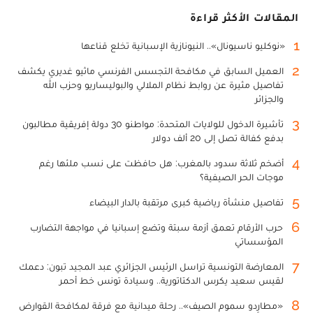
المقالات الأكثر قراءة
1
«نوكليو ناسيونال».. النيونازية الإسبانية تخلع قناعها
2
العميل السابق في مكافحة التجسس الفرنسي ماثيو غديري يكشف
تفاصيل مثيرة عن روابط نظام الملالي والبوليساريو وحزب الله
والجزائر
3
تأشيرة الدخول للولايات المتحدة: مواطنو 30 دولة إفريقية مطالبون
بدفع كفالة تصل إلى 20 ألف دولار
4
أضخم ثلاثة سدود بالمغرب: هل حافظت على نسب ملئها رغم
موجات الحر الصيفية؟
5
تفاصيل منشأة رياضية كبرى مرتقبة بالدار البيضاء
6
حرب الأرقام تعمق أزمة سبتة وتضع إسبانيا في مواجهة التضارب
المؤسساتي
7
المعارضة التونسية تراسل الرئيس الجزائري عبد المجيد تبون: دعمك
لقيس سعيد يكرس الدكتاتورية.. وسيادة تونس خط أحمر
8
«مطارِدو سموم الصيف».. رحلة ميدانية مع فرقة لمكافحة القوارض