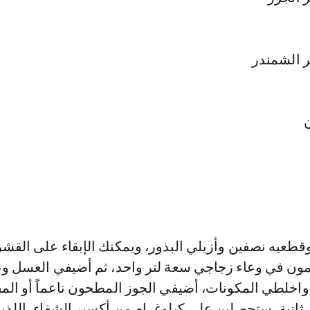
ن
طعيه نصفين وأزيلي البذور، ويمكنك الإبقاء على القشر
يمون في وعاء زجاجي سعة لتر واحد، ثم أضيفي العسل و
واخلطي المكونات، أضيفي الجوز المطحون ناعماً أو الم
ثانية، ستحصلين على كيلوغرام من أكسير الشفاء، اللذي