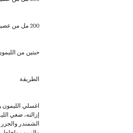
200 مل من عصير الشمندر
حبتين من الليمو
الطريقة
اغسلي الليمون وق
إزالته، ضعي الل
الشمندر والجزر 
والزبيب واخلطي 