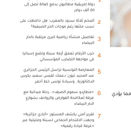
دولة إفريقية مطالبون بدفع كفالة تصل إلى
20 ألف دولار
أضخم ثلاثة سدود بالمغرب: هل حافظت على
2
نسب ملئها رغم موجات الحر الصيفية؟
تفاصيل منشأة رياضية كبرى مرتقبة بالدار
3
البيضاء
حرب الأرقام تعمق أزمة سبتة وتضع إسبانيا
4
في مواجهة التضارب المؤسساتي
المعارضة التونسية تراسل الرئيس الجزائري
5
عبد المجيد تبون: دعمك لقيس سعيد يكرس
الدكتاتورية.. وسيادة تونس خط أحمر
«مطارِدو سموم الصيف».. رحلة ميدانية مع
6
مما يؤدي
فرقة لمكافحة القوارض والزواحف بشوارع
الدار البيضاء
تقرير أمني يكشف المستور: «أيادي جزائرية»
7
وجهت الاقتحام الجماعي لسبتة ومليلية عبر
«غرفة قيادة رقمية»