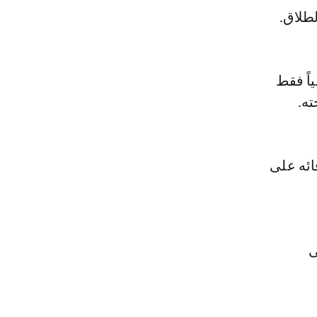
لطلاق.
اً فقط
ته.
ائه على
ى