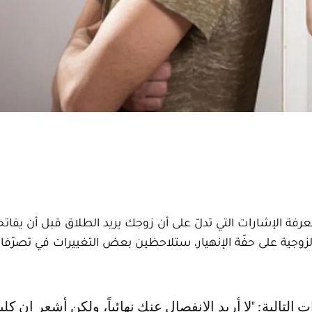
رفة الإشارات التي تدلّ على أن زوجك يريد الطلاق قبل أن يفات
وجية على حفّة الإنهيار، ستلاحظين بعض التغييرات في تصرّفا
 التالية: "لا أريد الانفصال عنك نهائياً، ولكن أشعر ان كلي