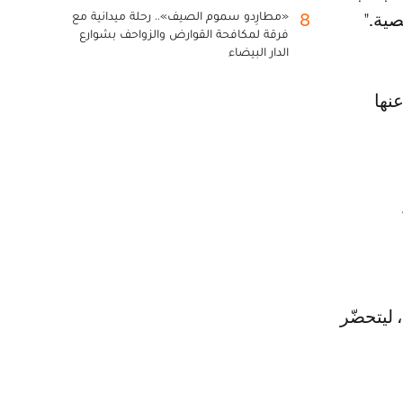
«مطارِدو سموم الصيف».. رحلة ميدانية مع
8
صية."
فرقة لمكافحة القوارض والزواحف بشوارع
الدار البيضاء
نها
 ليتحضّر