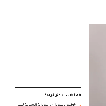
المقالات الأكثر قراءة
«نوكليو ناسيونال».. النيونازية الإسبانية تخلع
1