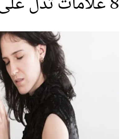
8 علامات تدلّ على أنّه ينوي الطلاق!