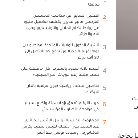
قناعها
العميل السابق في مكافحة التجسس
2
الفرنسي ماثيو غديري يكشف تفاصيل مثيرة
عن روابط نظام الملالي والبوليساريو وحزب
الله والجزائر
تأشيرة الدخول للولايات المتحدة: مواطنو 30
3
دولة إفريقية مطالبون بدفع كفالة تصل إلى
20 ألف دولار
أضخم ثلاثة سدود بالمغرب: هل حافظت على
4
نسب ملئها رغم موجات الحر الصيفية؟
تفاصيل منشأة رياضية كبرى مرتقبة بالدار
5
البيضاء
حك
حرب الأرقام تعمق أزمة سبتة وتضع إسبانيا
6
ت
في مواجهة التضارب المؤسساتي
المعارضة التونسية تراسل الرئيس الجزائري
7
عبد المجيد تبون: دعمك لقيس سعيد يكرس
الدكتاتورية.. وسيادة تونس خط أحمر
نا بحاجة