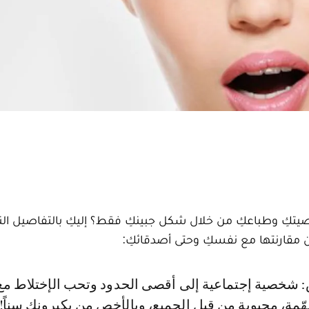
شخصيتكِ وطباعكِ من خلال شكل جبينكِ فقط؟ إليكِ بالتفاصيل ال
 مقارنتها مع نفسكِ وحتى أصدقائكِ:
هّمة، محبوبة من قبل الجميع، وبالأخص من يكبرونكِ سناً!