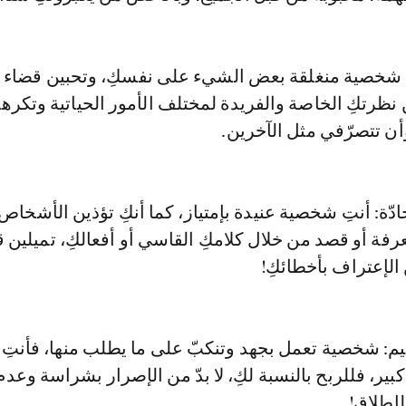
ق: شخصية منغلقة بعض الشيء على نفسكِ، وتحبين قضاء 
 نظرتكِ الخاصة والفريدة لمختلف الأمور الحياتية وتكره
ن تتصرّفي مثل الآخرين.
 حادّة: أنتِ شخصية عنيدة بإمتياز، كما أنكِ تؤذين الأشخا
فة أو قصد من خلال كلامكِ القاسي أو أفعالكِ، تميلين قلي
ن الإعتراف بأخطائكِ!
قيم: شخصية تعمل بجهد وتنكبّ على ما يطلب منها، فأنتِ
بير، فللربح بالنسبة لكِ، لا بدّ من الإصرار بشراسة وعدم
لإطلاق!