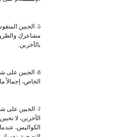
5- الجبين المتق
مشاعركِ والظروف
بالآخرين.
الخاص، إجمالاً م
7- الجبين على 
الآخرين، لا تحبين
الكواليس، عندما 
التضحية بنفسكِ م