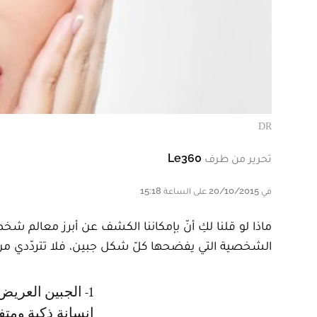
DR
تحرير من طرف
Le360
في 20/10/2015 على الساعة 15:18
ماذا لو قلنا لكِ أنّ بإمكاننا الكشف عن أبرز معالم 
الشخصية التي يفضحها كلّ شكل جبين، فلا تتردّدي من
1- الجبين العريض: شخصية إجتماعية إلى أقصى الحدود وتحب الإختلاط مع الناس،
إنسانة ذكية ومتف