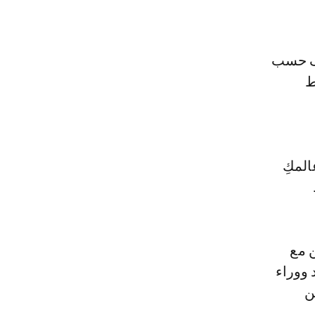
تلف حسب
ط
 عالمكِ
 مع
 ووراء
ن