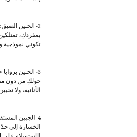
2- الجبين الضي
بمفردكِ، تمتلكين
تكوني نموذجية وأ
3- الجبين بزوايا
حولكِ من دون معر
الأنانية، ولا تحبي
4- الجبين المست
الخسارة إلى حدّ ك
الإستسلام على ا