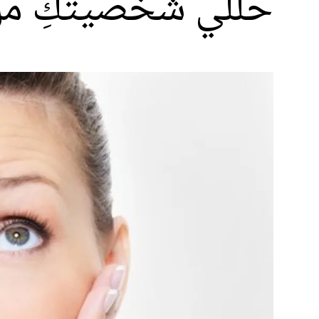
حللي شخصيتكِ من