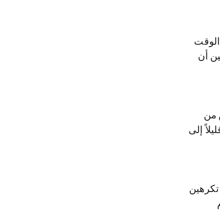
الوقت
ين أن
ص من
لاً إلى
 تكرهين