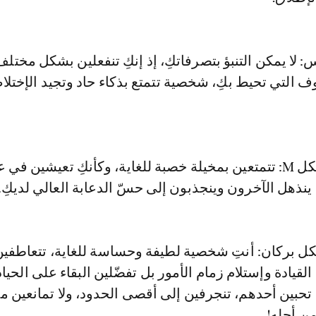
وس: لا يمكن التنبؤ بتصرفاتكِ، إذ إنكِ تنفعلين بشكل مخ
 التي تحيط بكِ، شخصية تتمتع بذكاء حاد وتجيد الإختلا
6- الجبين على شكل M: تتمتعين بمخيلة خصبة للغاية، وكأنكِ تعيشين في
ا ينذهل الآخرون وينجذبون إلى حسّ الدعابة العالي لديكِ.
شكل بركان: أنتِ شخصية لطيفة وحساسة للغاية، تتعاطفين
 القيادة وإستلام زمام الأمور بل تفضّلين البقاء على الحياد
تحبين أحدهم، تنجرفين إلى أقصى الحدود، ولا تمانعين م
ن أجله!