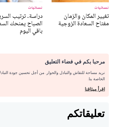
نسائيات
نسائيات
تغيير المكان والزمان
دراسة. ترتيب السري
مفتاح السعادة الزوجية
الصباح يمنحك السع
باقي اليوم
مرحبا بكم في فضاء التعليق
نريد مساحة للنقاش والتبادل والحوار. من أجل تحسين جودة التباد
الخاصة بنا.
اقرأ ميثاقنا
تعليقاتكم