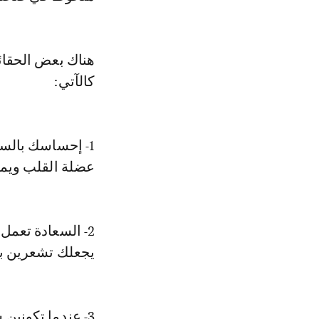
هناك بعض الحقائ
كالآتي:
1- إحساسك بالس
عضلة القلب ويمنع
2- السعادة تعمل
يجعلك تشعرين ب
3- عندما تكوني