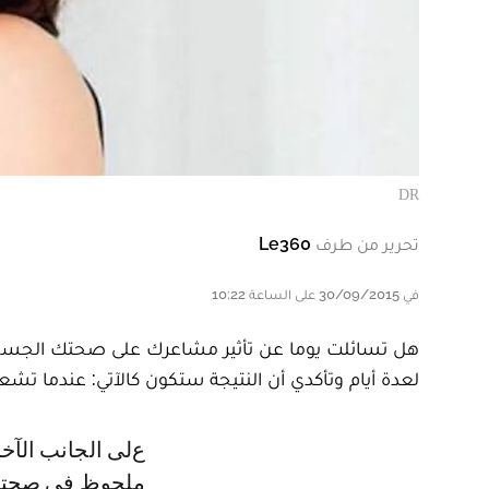
DR
تحرير من طرف
Le360
في 30/09/2015 على الساعة 10:22
هل تسائلت يوما عن تأثير مشاعرك على صحتك الجسما
لعدة أيام وتأكدي أن النتيجة ستكون كالآتي: عندما 
على الجانب الآخر، عندما يغمرك إحساسا بالسعادة والفرح فستشعرين بتحسن
ملحوظ في صحتك 