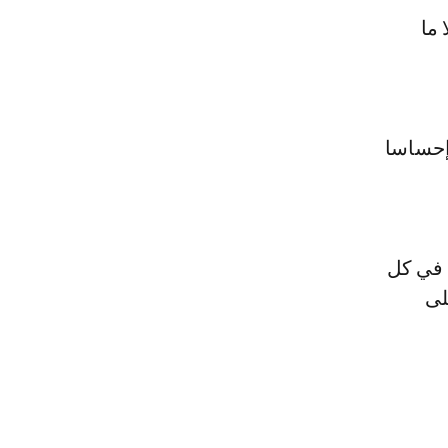
 ما
إحساسا
 في كل
لى