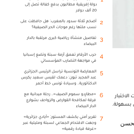
دولة إفريقية مطالبون بدفع كفالة تصل إلى
20 ألف دولار
أضخم ثلاثة سدود بالمغرب: هل حافظت على
2
نسب ملئها رغم موجات الحر الصيفية؟
تفاصيل منشأة رياضية كبرى مرتقبة بالدار
3
البيضاء
حرب الأرقام تعمق أزمة سبتة وتضع إسبانيا
4
في مواجهة التضارب المؤسساتي
المعارضة التونسية تراسل الرئيس الجزائري
5
عبد المجيد تبون: دعمك لقيس سعيد يكرس
الدكتاتورية.. وسيادة تونس خط أحمر
«مطارِدو سموم الصيف».. رحلة ميدانية مع
6
لاختبار
فرقة لمكافحة القوارض والزواحف بشوارع
 بسهولة.
الدار البيضاء
تقرير أمني يكشف المستور: «أيادي جزائرية»
7
وجهت الاقتحام الجماعي لسبتة ومليلية عبر
«غرفة قيادة رقمية»