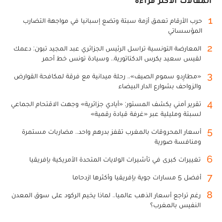
المقالات الأكثر قراءة
1
حرب الأرقام تعمق أزمة سبتة وتضع إسبانيا في مواجهة التضارب
المؤسساتي
2
المعارضة التونسية تراسل الرئيس الجزائري عبد المجيد تبون: دعمك
لقيس سعيد يكرس الدكتاتورية.. وسيادة تونس خط أحمر
3
«مطارِدو سموم الصيف».. رحلة ميدانية مع فرقة لمكافحة القوارض
والزواحف بشوارع الدار البيضاء
4
تقرير أمني يكشف المستور: «أيادي جزائرية» وجهت الاقتحام الجماعي
لسبتة ومليلية عبر «غرفة قيادة رقمية»
5
أسعار المحروقات بالمغرب تقفز بدرهم واحد.. مضاربات مستمرة
ومنافسة صورية
6
تغييرات كبرى في تأشيرات الولايات المتحدة الأمريكية بإفريقيا
7
أفضل 5 مسارات جوية بإفريقيا وأكثرها ازدحاما
8
رغم تراجع أسعار الذهب عالميا.. لماذا يخيم الركود على سوق المعدن
النفيس بالمغرب؟