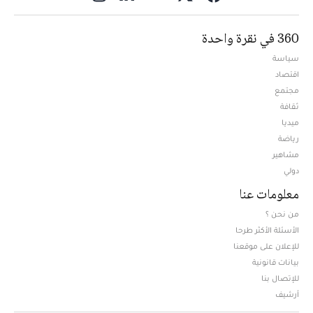
360 في نقرة واحدة
سياسة
اقتصاد
مجتمع
ثقافة
ميديا
Opens in new window
رياضة
مشاهير
دولي
معلومات عنا
من نحن ؟
الأسئلة الأكثر طرحا
للإعلان على موقعنا
بيانات قانونية
للإتصال بنا
أرشيف