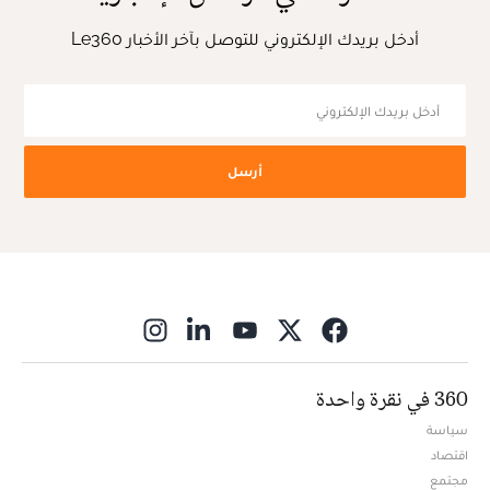
أدخل بريدك الإلكتروني للتوصل بآخر الأخبار Le360
أرسل
ns in new window
360 في نقرة واحدة
سياسة
اقتصاد
مجتمع