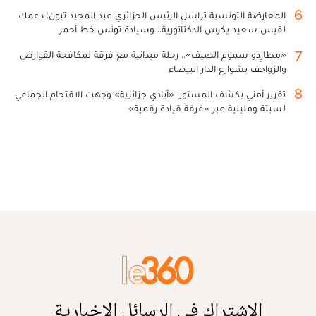
6
المعارضة التونسية تراسل الرئيس الجزائري عبد المجيد تبون: دعمك
لقيس سعيد يكرس الدكتاتورية.. وسيادة تونس خط أحمر
7
«مطارِدو سموم الصيف».. رحلة ميدانية مع فرقة لمكافحة القوارض
والزواحف بشوارع الدار البيضاء
8
تقرير أمني يكشف المستور: «أيادي جزائرية» وجهت الاقتحام الجماعي
لسبتة ومليلية عبر «غرفة قيادة رقمية»
الاشتراك في الرسائل الإخبارية