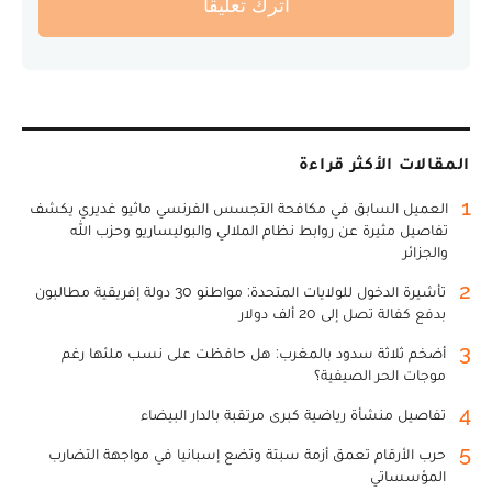
أترك تعليقا
المقالات الأكثر قراءة
1
العميل السابق في مكافحة التجسس الفرنسي ماثيو غديري يكشف
تفاصيل مثيرة عن روابط نظام الملالي والبوليساريو وحزب الله
والجزائر
2
تأشيرة الدخول للولايات المتحدة: مواطنو 30 دولة إفريقية مطالبون
بدفع كفالة تصل إلى 20 ألف دولار
3
أضخم ثلاثة سدود بالمغرب: هل حافظت على نسب ملئها رغم
موجات الحر الصيفية؟
4
تفاصيل منشأة رياضية كبرى مرتقبة بالدار البيضاء
5
حرب الأرقام تعمق أزمة سبتة وتضع إسبانيا في مواجهة التضارب
المؤسساتي