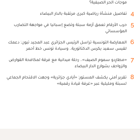
موجات الحر الصيفية؟
4
تفاصيل منشأة رياضية كبرى مرتقبة بالدار البيضاء
5
حرب الأرقام تعمق أزمة سبتة وتضع إسبانيا في مواجهة التضارب
المؤسساتي
6
المعارضة التونسية تراسل الرئيس الجزائري عبد المجيد تبون: دعمك
لقيس سعيد يكرس الدكتاتورية.. وسيادة تونس خط أحمر
7
«مطارِدو سموم الصيف».. رحلة ميدانية مع فرقة لمكافحة القوارض
والزواحف بشوارع الدار البيضاء
8
تقرير أمني يكشف المستور: «أيادي جزائرية» وجهت الاقتحام الجماعي
لسبتة ومليلية عبر «غرفة قيادة رقمية»