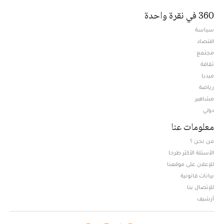
360 في نقرة واحدة
سياسة
اقتصاد
مجتمع
ثقافة
ميديا
Opens in new window
رياضة
مشاهير
دولي
معلومات عنا
من نحن ؟
الأسئلة الأكثر طرحا
للإعلان على موقعنا
بيانات قانونية
للإتصال بنا
أرشيف