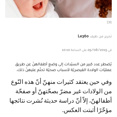
DR
تحرير من طرف
Le360
في 29/08/2015 على الساعة 10:10
يُضطر عدد كبير من السيّدات إلى وضع أطفالهنّ عن طريق
عمليّات الولادة القيصريّة لأسباب صحيّة تحتّم عليهنّ ذلك.
وفي حين يعتقد كثيرات منهنّ أنّ هذه النّوع
من الولادات غير مضرّ بصحّتهنّ أو صفحّة
أطفالهنّ، إلاّ أنّ دراسة حديثة نُشرت نتائجها
مؤخّرًا أثبتت العكس.