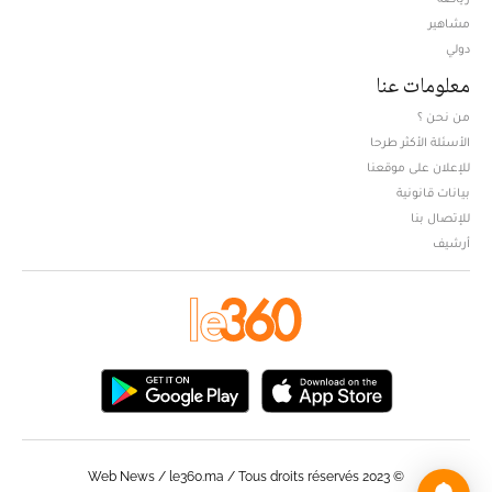
مشاهير
دولي
معلومات عنا
من نحن ؟
الأسئلة الأكثر طرحا
للإعلان على موقعنا
بيانات قانونية
للإتصال بنا
أرشيف
© Web News / le360.ma / Tous droits réservés 2023