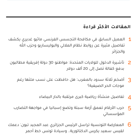
المقالات الأكثر قراءة
1
العميل السابق في مكافحة التجسس الفرنسي ماثيو غديري يكشف
تفاصيل مثيرة عن روابط نظام الملالي والبوليساريو وحزب الله
والجزائر
2
تأشيرة الدخول للولايات المتحدة: مواطنو 30 دولة إفريقية مطالبون
بدفع كفالة تصل إلى 20 ألف دولار
3
أضخم ثلاثة سدود بالمغرب: هل حافظت على نسب ملئها رغم
موجات الحر الصيفية؟
4
تفاصيل منشأة رياضية كبرى مرتقبة بالدار البيضاء
5
حرب الأرقام تعمق أزمة سبتة وتضع إسبانيا في مواجهة التضارب
المؤسساتي
6
المعارضة التونسية تراسل الرئيس الجزائري عبد المجيد تبون: دعمك
لقيس سعيد يكرس الدكتاتورية.. وسيادة تونس خط أحمر