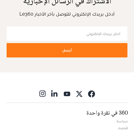
الاشتراك في الرسائل الإخبارية
أدخل بريدك الإلكتروني للتوصل بآخر الأخبار Le360
أرسل
ns in new window
360 في نقرة واحدة
سياسة
اقتصاد