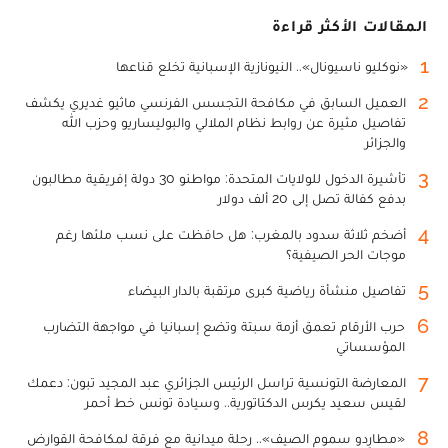
المقالات الأكثر قراءة
1
«نوكليو ناسيونال».. النيونازية الإسبانية تخلع قناعها
2
العميل السابق في مكافحة التجسس الفرنسي ماثيو غديري يكشف
تفاصيل مثيرة عن روابط نظام الملالي والبوليساريو وحزب الله
والجزائر
3
تأشيرة الدخول للولايات المتحدة: مواطنو 30 دولة إفريقية مطالبون
بدفع كفالة تصل إلى 20 ألف دولار
4
أضخم ثلاثة سدود بالمغرب: هل حافظت على نسب ملئها رغم
موجات الحر الصيفية؟
5
تفاصيل منشأة رياضية كبرى مرتقبة بالدار البيضاء
6
حرب الأرقام تعمق أزمة سبتة وتضع إسبانيا في مواجهة التضارب
المؤسساتي
7
المعارضة التونسية تراسل الرئيس الجزائري عبد المجيد تبون: دعمك
لقيس سعيد يكرس الدكتاتورية.. وسيادة تونس خط أحمر
8
«مطارِدو سموم الصيف».. رحلة ميدانية مع فرقة لمكافحة القوارض