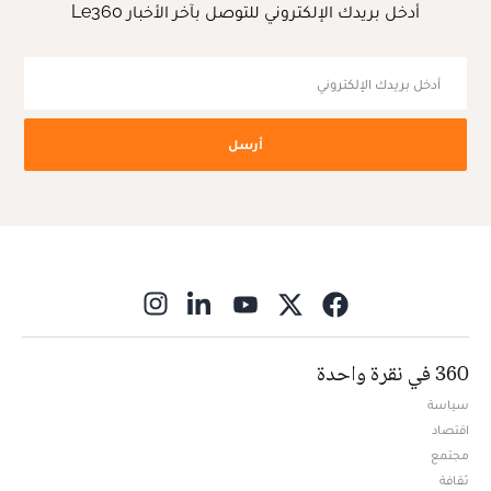
أدخل بريدك الإلكتروني للتوصل بآخر الأخبار Le360
أرسل
ns in new window
360 في نقرة واحدة
سياسة
اقتصاد
مجتمع
ثقافة