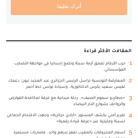
أترك تعليقا
المقالات الأكثر قراءة
1
حرب الأرقام تعمق أزمة سبتة وتضع إسبانيا في مواجهة التضارب
المؤسساتي
2
المعارضة التونسية تراسل الرئيس الجزائري عبد المجيد تبون: دعمك
لقيس سعيد يكرس الدكتاتورية.. وسيادة تونس خط أحمر
3
«مطارِدو سموم الصيف».. رحلة ميدانية مع فرقة لمكافحة القوارض
والزواحف بشوارع الدار البيضاء
4
تقرير أمني يكشف المستور: «أيادي جزائرية» وجهت الاقتحام الجماعي
لسبتة ومليلية عبر «غرفة قيادة رقمية»
5
أسعار المحروقات بالمغرب تقفز بدرهم واحد.. مضاربات مستمرة