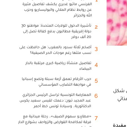
الفرنسي ماثيو غديري يكشف تفاصيل مثيرة
عن روابط نظام الملالي والبوليساريو وحزب
الله والجزائر
تأشيرة الدخول للولايات المتحدة: مواطنو 30
2
دولة إفريقية مطالبون بدفع كفالة تصل إلى
20 ألف دولار
أضخم ثلاثة سدود بالمغرب: هل حافظت على
3
نسب ملئها رغم موجات الحر الصيفية؟
تفاصيل منشأة رياضية كبرى مرتقبة بالدار
4
البيضاء
حرب الأرقام تعمق أزمة سبتة وتضع إسبانيا
5
في مواجهة التضارب المؤسساتي
في شكل
المعارضة التونسية تراسل الرئيس الجزائري
6
ذائي
عبد المجيد تبون: دعمك لقيس سعيد يكرس
الدكتاتورية.. وسيادة تونس خط أحمر
«مطارِدو سموم الصيف».. رحلة ميدانية مع
7
فرقة لمكافحة القوارض والزواحف بشوارع الدار