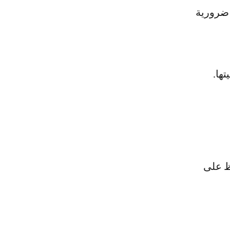
 3، هذه المحتويات ضرورية
ها.
اظ على