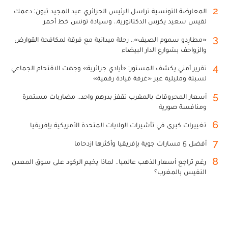
2
المعارضة التونسية تراسل الرئيس الجزائري عبد المجيد تبون: دعمك
لقيس سعيد يكرس الدكتاتورية.. وسيادة تونس خط أحمر
3
«مطارِدو سموم الصيف».. رحلة ميدانية مع فرقة لمكافحة القوارض
والزواحف بشوارع الدار البيضاء
4
تقرير أمني يكشف المستور: «أيادي جزائرية» وجهت الاقتحام الجماعي
لسبتة ومليلية عبر «غرفة قيادة رقمية»
5
أسعار المحروقات بالمغرب تقفز بدرهم واحد.. مضاربات مستمرة
ومنافسة صورية
6
تغييرات كبرى في تأشيرات الولايات المتحدة الأمريكية بإفريقيا
7
أفضل 5 مسارات جوية بإفريقيا وأكثرها ازدحاما
8
رغم تراجع أسعار الذهب عالميا.. لماذا يخيم الركود على سوق المعدن
النفيس بالمغرب؟