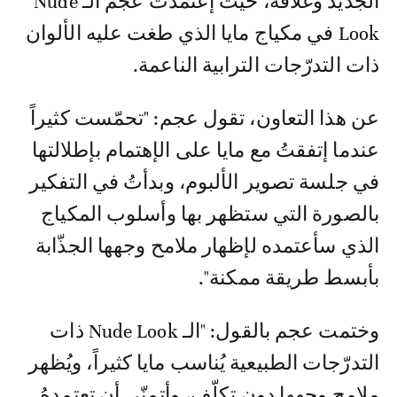
الجديد وغلافه، حيث إعتمدت عجم الـ Nude
Look في مكياج مايا الذي طغت عليه الألوان
ذات التدرّجات الترابية الناعمة.
عن هذا التعاون، تقول عجم: "تحمّست كثيراً
عندما إتفقتُ مع مايا على الإهتمام بإطلالتها
في جلسة تصوير الألبوم، وبدأتُ في التفكير
بالصورة التي ستظهر بها وأسلوب المكياج
الذي سأعتمده لإظهار ملامح وجهها الجذّابة
بأبسط طريقة ممكنة".
وختمت عجم بالقول: "الـ Nude Look ذات
التدرّجات الطبيعية يُناسب مايا كثيراً، ويُظهر
ملامح وجهها دون تكلّف، وأتمنّى أن تعتمدهُ