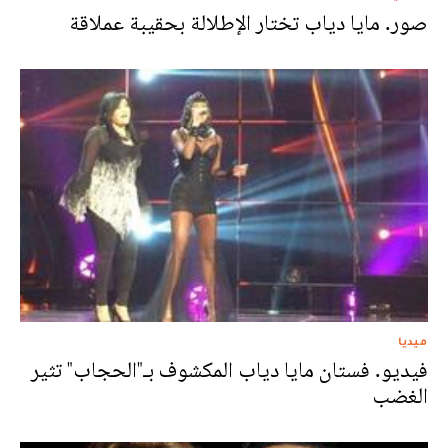
صور. مايا دياب تختار الإطلالة بحقيبة عملاقة
ميديا
فيديو. فستان مايا دياب المكشوف بـ"الحجاب" تثير
الغضب