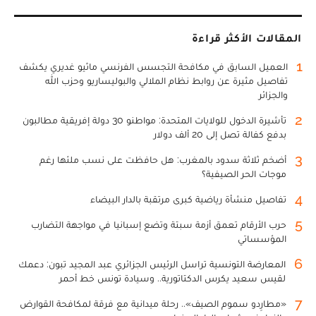
المقالات الأكثر قراءة
1
العميل السابق في مكافحة التجسس الفرنسي ماثيو غديري يكشف
تفاصيل مثيرة عن روابط نظام الملالي والبوليساريو وحزب الله
والجزائر
2
تأشيرة الدخول للولايات المتحدة: مواطنو 30 دولة إفريقية مطالبون
بدفع كفالة تصل إلى 20 ألف دولار
3
أضخم ثلاثة سدود بالمغرب: هل حافظت على نسب ملئها رغم
موجات الحر الصيفية؟
4
تفاصيل منشأة رياضية كبرى مرتقبة بالدار البيضاء
5
حرب الأرقام تعمق أزمة سبتة وتضع إسبانيا في مواجهة التضارب
المؤسساتي
6
المعارضة التونسية تراسل الرئيس الجزائري عبد المجيد تبون: دعمك
لقيس سعيد يكرس الدكتاتورية.. وسيادة تونس خط أحمر
7
«مطارِدو سموم الصيف».. رحلة ميدانية مع فرقة لمكافحة القوارض