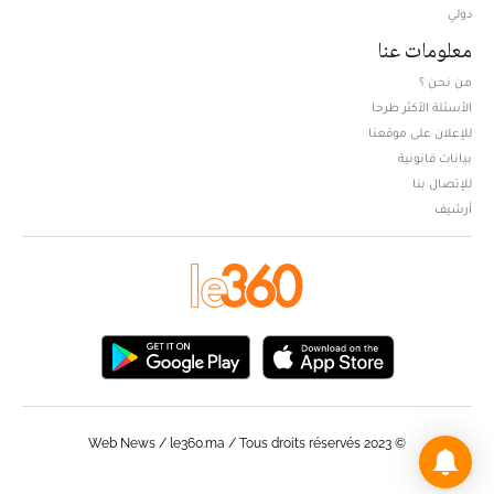
دولي
معلومات عنا
من نحن ؟
الأسئلة الأكثر طرحا
للإعلان على موقعنا
بيانات قانونية
للإتصال بنا
أرشيف
© Web News / le360.ma / Tous droits réservés 2023