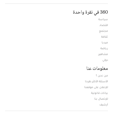
360 في نقرة واحدة
سياسة
اقتصاد
مجتمع
ثقافة
ميديا
Opens in new window
رياضة
مشاهير
دولي
معلومات عنا
من نحن ؟
الأسئلة الأكثر طرحا
للإعلان على موقعنا
بيانات قانونية
للإتصال بنا
أرشيف