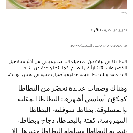
DR
تحرير من طرف
Le360
في 09/07/2015 على الساعة 10:55
البطاطا هي نبات من الفصيلة‎ ‎الباذنجانية‎ ‎وهي من أكثر محاصيل
الخضراوات انتشاراً في‎ ‎العالم، ‏كما أنها واحدة من أشهر
الأطعمة، وللبطاطا قيمة غذائية وأضرار صحية في نفس الوقت. ‏
وهناك وصفات عديدة تحضّر من البطاطا
كمكوّن أساسي أشهرها: البطاطا المقلية
والمسلوقة، ‏بطاطا سوفليه،‎ ‎البطاطا
المهروسة، كفتة بالبطاطا، دجاج وبطاطا،
شوربة البطاطا وسلطة ‏البطاطا وغيرها، إلا