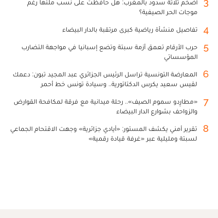
3
أضخم ثلاثة سدود بالمغرب: هل حافظت على نسب ملئها رغم
موجات الحر الصيفية؟
4
تفاصيل منشأة رياضية كبرى مرتقبة بالدار البيضاء
5
حرب الأرقام تعمق أزمة سبتة وتضع إسبانيا في مواجهة التضارب
المؤسساتي
6
المعارضة التونسية تراسل الرئيس الجزائري عبد المجيد تبون: دعمك
لقيس سعيد يكرس الدكتاتورية.. وسيادة تونس خط أحمر
7
«مطارِدو سموم الصيف».. رحلة ميدانية مع فرقة لمكافحة القوارض
والزواحف بشوارع الدار البيضاء
8
تقرير أمني يكشف المستور: «أيادي جزائرية» وجهت الاقتحام الجماعي
لسبتة ومليلية عبر «غرفة قيادة رقمية»