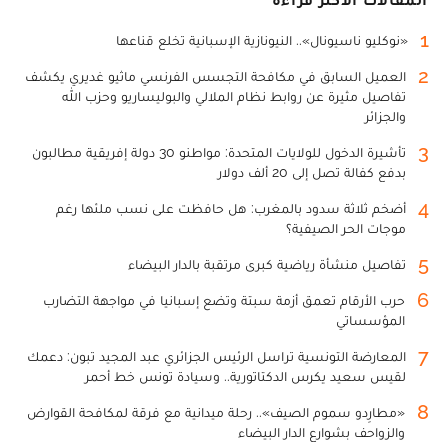
1
«نوكليو ناسيونال».. النيونازية الإسبانية تخلع قناعها
2
العميل السابق في مكافحة التجسس الفرنسي ماثيو غديري يكشف
تفاصيل مثيرة عن روابط نظام الملالي والبوليساريو وحزب الله
والجزائر
3
تأشيرة الدخول للولايات المتحدة: مواطنو 30 دولة إفريقية مطالبون
بدفع كفالة تصل إلى 20 ألف دولار
4
أضخم ثلاثة سدود بالمغرب: هل حافظت على نسب ملئها رغم
موجات الحر الصيفية؟
5
تفاصيل منشأة رياضية كبرى مرتقبة بالدار البيضاء
6
حرب الأرقام تعمق أزمة سبتة وتضع إسبانيا في مواجهة التضارب
المؤسساتي
7
المعارضة التونسية تراسل الرئيس الجزائري عبد المجيد تبون: دعمك
لقيس سعيد يكرس الدكتاتورية.. وسيادة تونس خط أحمر
8
«مطارِدو سموم الصيف».. رحلة ميدانية مع فرقة لمكافحة القوارض
والزواحف بشوارع الدار البيضاء