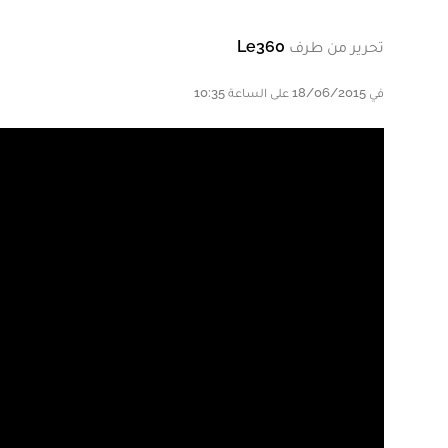
تحرير من طرف
Le360
في 18/06/2015 على الساعة 10:35