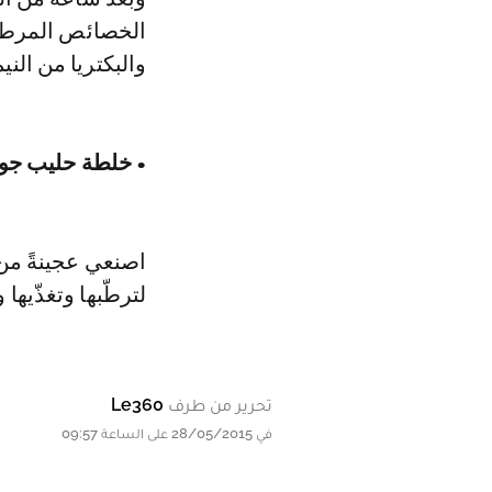
الخصائص المرطبة
والبكتريا من الني
• خلطة حليب جوز
اصنعي عجينةً من
لترطّبها وتغذّيها
تحرير من طرف
Le360
في 28/05/2015 على الساعة 09:57