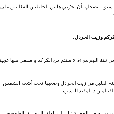
 سبق، ننصحكِ بأنّ تجرّبي هاتين الخلطتين الفعّالتين على
لكركم وزيت الخردل:
نة القليل من زيت الخردل وضعيها تحت أشعة الشمس ا
فيتامين د المفيد للبشرة.
وقت، ضعي العجينة على المناطق المصابة بالطفح حتى ت