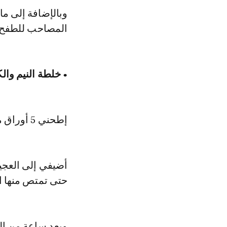
وبالإضافة إلى ما
المصاحب للطفح:
• خلطة النيم وا
إطحني 5 أوراق من نبتة النيم مع 2.54 سنتم من الكركم واصنعي منها عجينة.
أضيفي إلى العجي
حتى تمتص منها ال
وبعد ساعة من ال