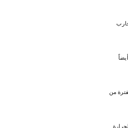
حارب
ضاً
فترة من
لحرارة