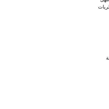
ريات
ة