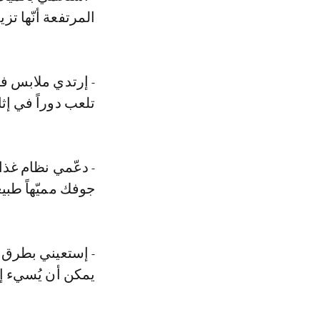
المرتفعة أنّها تز
- إ رتدي ملابس 
تلعب دوراً في إث
- دعّمي نظام غذا
جوفك مميّهاً طبيعي
- إ ستعيني بطرق ا
يمكن أن يُسيء إل