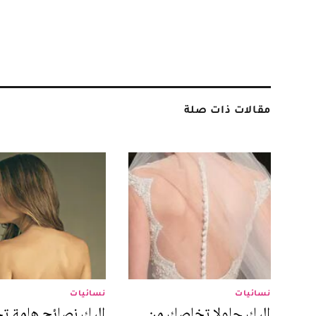
مقالات ذات صلة
نسائيات
نسائيات
إليك حلولا تخلصك من
إليك نصائح هامة ت