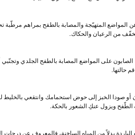
 المواضع المتهيّجة والمصابة بالطفح بمراهم مرطّبة ت
فّف من الرعيان والحكاك.
 الصابون على المواضع المصابة بالطفح الجلدي وتجنّبي أي
قم حالتها.
 أو صودا الخبز إلى حوض استحمامك وانتقعي بالخليط ل
لطّفح ويزول عنكِ الشعور بالحكة.
ه الباردة بدلاً من المياه الساخنة، فالمعروف عن درجات ا