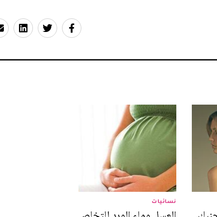
نسائيات
جنبك
العسل وماء الورد للتخلص