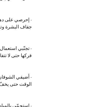
- إحرصي على دهن
جفاف البشرة وتخ
- تجنّبي استعمال
فركها حتى لا تتفا
- أضيفي الشوفان
الوقت حتى يخفّ ا
- استحمّي بالميا