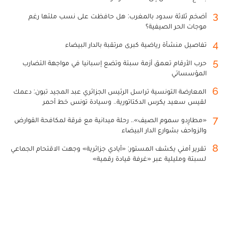
3
أضخم ثلاثة سدود بالمغرب: هل حافظت على نسب ملئها رغم
موجات الحر الصيفية؟
4
تفاصيل منشأة رياضية كبرى مرتقبة بالدار البيضاء
5
حرب الأرقام تعمق أزمة سبتة وتضع إسبانيا في مواجهة التضارب
المؤسساتي
6
المعارضة التونسية تراسل الرئيس الجزائري عبد المجيد تبون: دعمك
لقيس سعيد يكرس الدكتاتورية.. وسيادة تونس خط أحمر
7
«مطارِدو سموم الصيف».. رحلة ميدانية مع فرقة لمكافحة القوارض
والزواحف بشوارع الدار البيضاء
8
تقرير أمني يكشف المستور: «أيادي جزائرية» وجهت الاقتحام الجماعي
لسبتة ومليلية عبر «غرفة قيادة رقمية»