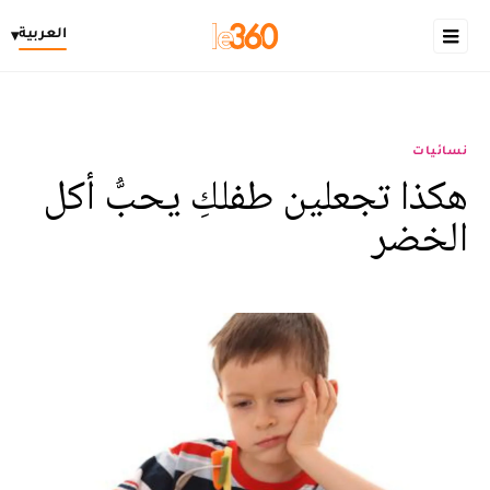
العربية
▾
نسائيات
هكذا تجعلين طفلكِ يحبُّ أكل
الخضر