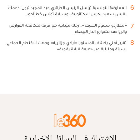
6
المعارضة التونسية تراسل الرئيس الجزائري عبد المجيد تبون: دعمك
لقيس سعيد يكرس الدكتاتورية.. وسيادة تونس خط أحمر
7
«مطارِدو سموم الصيف».. رحلة ميدانية مع فرقة لمكافحة القوارض
والزواحف بشوارع الدار البيضاء
8
تقرير أمني يكشف المستور: «أيادي جزائرية» وجهت الاقتحام الجماعي
لسبتة ومليلية عبر «غرفة قيادة رقمية»
الاشتراك في الرسائل الإخبارية