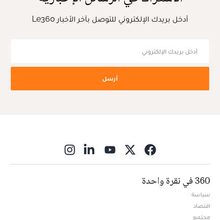
أدخل بريدك الإلكتروني للتوصل بآخر الأخبار Le360
أرسل
ns in new window
360 في نقرة واحدة
سياسة
اقتصاد
مجتمع