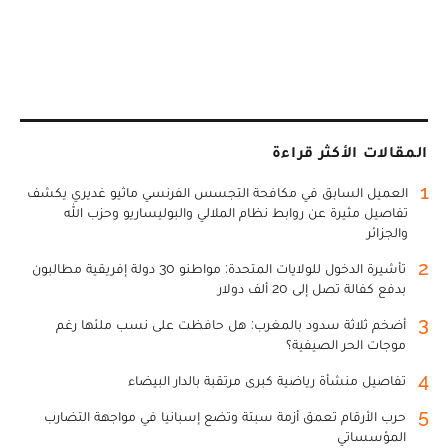
المقالات الأكثر قراءة
1
العميل السابق في مكافحة التجسس الفرنسي ماثيو غديري يكشف
تفاصيل مثيرة عن روابط نظام الملالي والبوليساريو وحزب الله
والجزائر
2
تأشيرة الدخول للولايات المتحدة: مواطنو 30 دولة إفريقية مطالبون
بدفع كفالة تصل إلى 20 ألف دولار
3
أضخم ثلاثة سدود بالمغرب: هل حافظت على نسب ملئها رغم
موجات الحر الصيفية؟
4
تفاصيل منشأة رياضية كبرى مرتقبة بالدار البيضاء
5
حرب الأرقام تعمق أزمة سبتة وتضع إسبانيا في مواجهة التضارب
المؤسساتي