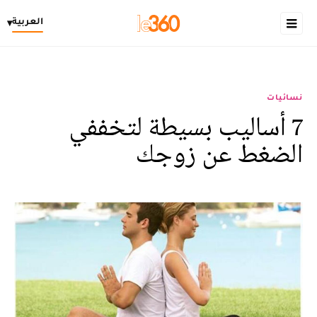
العربية
▾
نسائيات
7 أساليب بسيطة لتخففي
الضغط عن زوجك