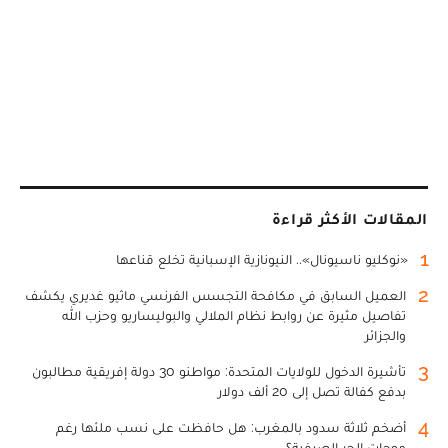
المقالات الأكثر قراءة
1
«نوكليو ناسيونال».. النيونازية الإسبانية تخلع قناعها
2
العميل السابق في مكافحة التجسس الفرنسي ماثيو غديري يكشف
تفاصيل مثيرة عن روابط نظام الملالي والبوليساريو وحزب الله
والجزائر
3
تأشيرة الدخول للولايات المتحدة: مواطنو 30 دولة إفريقية مطالبون
بدفع كفالة تصل إلى 20 ألف دولار
4
أضخم ثلاثة سدود بالمغرب: هل حافظت على نسب ملئها رغم
موجات الحر الصيفية؟