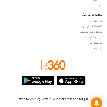
مشاهير
دولي
معلومات عنا
من نحن ؟
الأسئلة الأكثر طرحا
للإعلان على موقعنا
بيانات قانونية
للإتصال بنا
أرشيف
© Web News / le360.ma / Tous droits réservés 2023