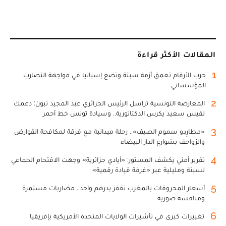
المقالات الأكثر قراءة
1
حرب الأرقام تعمق أزمة سبتة وتضع إسبانيا في مواجهة التضارب
المؤسساتي
2
المعارضة التونسية تراسل الرئيس الجزائري عبد المجيد تبون: دعمك
لقيس سعيد يكرس الدكتاتورية.. وسيادة تونس خط أحمر
3
«مطارِدو سموم الصيف».. رحلة ميدانية مع فرقة لمكافحة القوارض
والزواحف بشوارع الدار البيضاء
4
تقرير أمني يكشف المستور: «أيادي جزائرية» وجهت الاقتحام الجماعي
لسبتة ومليلية عبر «غرفة قيادة رقمية»
5
أسعار المحروقات بالمغرب تقفز بدرهم واحد.. مضاربات مستمرة
ومنافسة صورية
6
تغييرات كبرى في تأشيرات الولايات المتحدة الأمريكية بإفريقيا