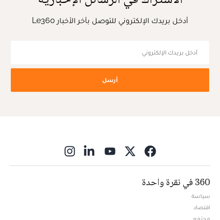
أدخل بريدك الإلكتروني للتوصل بآخر الأخبار Le360
أرسل
ns in new window
360 في نقرة واحدة
سياسة
اقتصاد
مجتمع