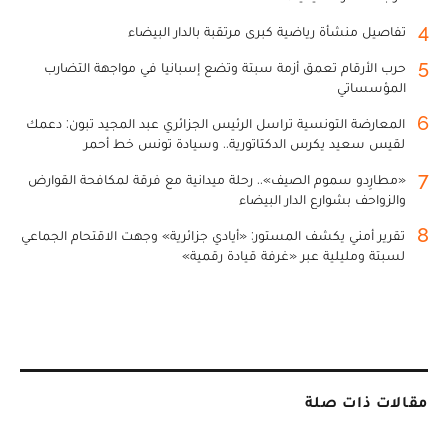
4
تفاصيل منشأة رياضية كبرى مرتقبة بالدار البيضاء
5
حرب الأرقام تعمق أزمة سبتة وتضع إسبانيا في مواجهة التضارب
المؤسساتي
6
المعارضة التونسية تراسل الرئيس الجزائري عبد المجيد تبون: دعمك
لقيس سعيد يكرس الدكتاتورية.. وسيادة تونس خط أحمر
7
«مطارِدو سموم الصيف».. رحلة ميدانية مع فرقة لمكافحة القوارض
والزواحف بشوارع الدار البيضاء
8
تقرير أمني يكشف المستور: «أيادي جزائرية» وجهت الاقتحام الجماعي
لسبتة ومليلية عبر «غرفة قيادة رقمية»
مقالات ذات صلة