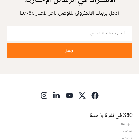
أدخل بريدك الإلكتروني للتوصل بآخر الأخبار Le360
أرسل
ns in new window
360 في نقرة واحدة
سياسة
اقتصاد
مجتمع